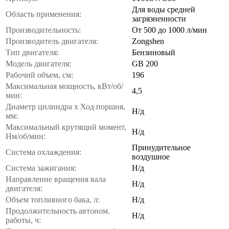
Для воды средней
Область применения:
загрязненности
Производительность:
От 500 до 1000 л/мин
Производитель двигателя:
Zongshen
Тип двигателя:
Бензиновый
Модель двигателя:
GB 200
Рабочий объем, см:
196
Максимальная мощность, кВт/об/
4,5
мин:
Диаметр цилиндра х Ход поршня,
Н/д
мм:
Максимальный крутящий момент,
Н/д
Нм/об/мин:
Принудительное
Система охлаждения:
воздушное
Система зажигания:
Н/д
Направление вращения вала
Н/д
двигателя:
Объем топливного бака, л:
Н/д
Продолжительность автоном.
Н/д
работы, ч: