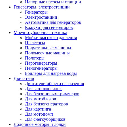
Напорные насосы и станции
Генераторы, электростанции
Генераторы
Электростанции
Автоматика для генераторов
Кожухи для генераторов
Моечно-уборочная техника
Мойки высокого давления
Пылесосы
Подметальные машины
Поломоечные машины
Полотеры
Парогенераторы
Пеногенераторы
Бойлеры для нагрева воды
Двигатели
Двигатели общего назначения
Для газонокосилок
Для бензиновых триммеров
Для мотоблоков
Для бензогенераторов
Для картинга
Для мотопомп
Для снегоуборщиков
Лодочные моторы и лодки