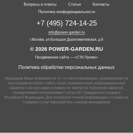
Вопросы и ответы
Статьи
Контакты
Политика конфиденциальности
+7 (495) 724-14-25
info@power-garden.ru
г.Москва, ул.Большая Дорогомиловская, д.8
© 2026 POWER-GARDEN.RU
Продвижение сайта —
«СТК-Промо»
Политика обработки персональных данных
Обращаем Ваше внимание на то, что вся информация, размещенная на
настоящем интернет-сайте, носит исключительно информационный
характер и ни при каких условиях не являются публичной офертой,
определяемой положениями Статьи 437 Гражданского кодекса
Российской Федерации. Для получения точной информации о стоимости
товаров и услуг обращайтесь к нашим менеджерам