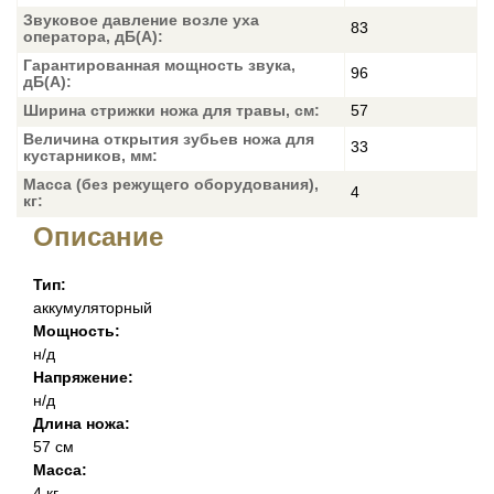
Звуковое давление возле уха
83
оператора, дБ(А):
Гарантированная мощность звука,
96
дБ(А):
Ширина стрижки ножа для травы, см:
57
Величина открытия зубьев ножа для
33
кустарников, мм:
Масса (без режущего оборудования),
4
кг:
Описание
Тип:
аккумуляторный
Мощность:
н/д
Напряжение:
н/д
Длина ножа:
57 см
Масса:
4 кг