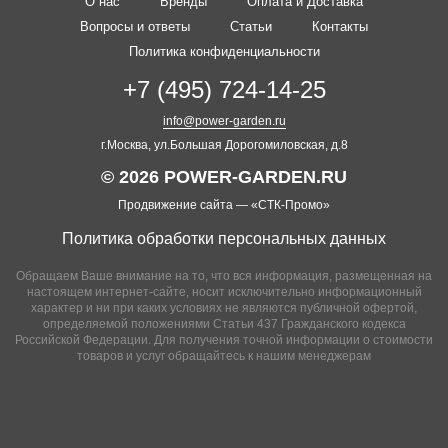
О нас
Бренды
Оплата и Доставка
Вопросы и ответы
Статьи
Контакты
Политика конфиденциальности
+7 (495) 724-14-25
info@power-garden.ru
г.Москва, ул.Большая Дорогомиловская, д.8
© 2026 POWER-GARDEN.RU
Продвижение сайта —
«СТК-Промо»
Политика обработки персональных данных
Обращаем Ваше внимание на то, что вся информация, размещенная на
настоящем интернет-сайте, носит исключительно информационный
характер и ни при каких условиях не являются публичной офертой,
определяемой положениями Статьи 437 Гражданского кодекса
Российской Федерации. Для получения точной информации о стоимости
товаров и услуг обращайтесь к нашим менеджерам