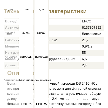
Технические характеристики
Бренд:
EFCO
Артикул:
61379073E5
Тип:
Бензиновые
Рабочий объем цилиндра, см:
21,7
Мощность, кВт/ л.с.:
0,9/1,2
Нож для кустарников, см:
55
Масса (без режущего оборудования), кг:
6,5
Длина штанги, мм:
2,4
Описание
Бензиновые ножницы для живой изгороди DS 2410 HСL—
это профессиональный инструмент для фигурной стрижки
кустарников. Телескопическая штанга увеличивает общую
длину оборудования до 2,4 метра, что гарантирует
безопасную и комфортную стрижку высоких изгородей без