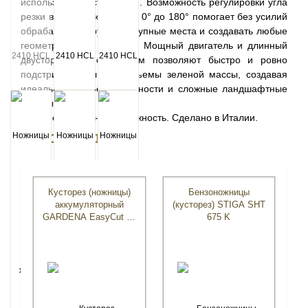
использования стремянки. Возможность регулировки угла
резки в 11 положениях от 0° до 180° помогает без усилий
обрабатывать труднодоступные места и создавать любые
геометрические фигуры. Мощный двигатель и длинный
двусторонний нож 55 см позволяют быстро и ровно
подстригать большие объемы зеленой массы, создавая
идеально ровные поверхности и сложные ландшафтные
формы.
Профессиональная надежность. Сделано в Италии.
Рекомендуем
Кусторез (ножницы)
Бензоножницы
аккумуляторный
(кусторез) STIGA SHT
GARDENA EasyCut 50
675 K
Li