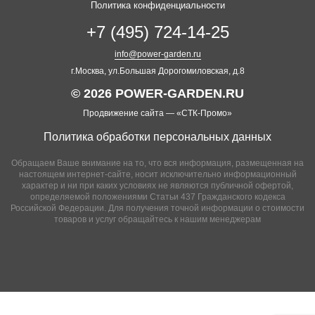
Политика конфиденциальности
+7 (495) 724-14-25
info@power-garden.ru
г.Москва, ул.Большая Дорогомиловская, д.8
© 2026 POWER-GARDEN.RU
Продвижение сайта —
«СТК-Промо»
Политика обработки персональных данных
Обращаем Ваше внимание на то, что вся информация, размещенная на
настоящем интернет-сайте, носит исключительно информационный
характер и ни при каких условиях не являются публичной офертой,
определяемой положениями Статьи 437 Гражданского кодекса
Российской Федерации. Для получения точной информации о стоимости
товаров и услуг обращайтесь к нашим менеджерам