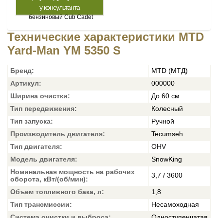
у консультанта
Технические характеристики MTD
Yard-Man YM 5350 S
Бренд:
MTD (МТД)
Артикул:
000000
Ширина очистки:
До 60 см
Тип передвижения:
Колесный
Тип запуска:
Ручной
Производитель двигателя:
Tecumseh
Тип двигателя:
OHV
Модель двигателя:
SnowKing
Номинальная мощность на рабочих
3,7 / 3600
оборота, кВт/(об/мин):
Объем топливного бака, л:
1,8
Тип трансмиссии:
Несамоходная
Система очистки и выброса:
Одноступенчатая