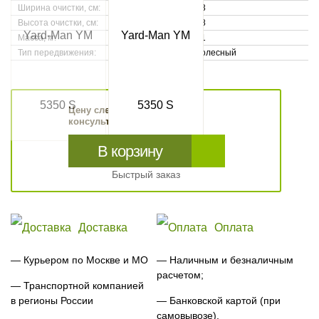
Ширина очистки, см:
53
Высота очистки, см:
28
Масса, кг:
31
Тип передвижения:
Колесный
Цену следует уточнить у
консультанта
В корзину
Быстрый заказ
Доставка
Оплата
— Курьером по Москве и МО
— Наличным и безналичным
расчетом;
— Транспортной компанией
в регионы России
— Банковской картой (при
самовывозе).