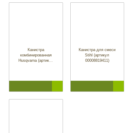
Канистра
Канистра для смеси
комбинированная
Stihl (артикул
Husqvarna (артикул
00008819411)
5807542-01)