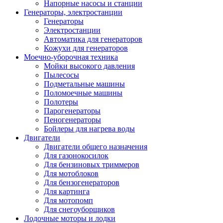
Напорные насосы и станции
Генераторы, электростанции
Генераторы
Электростанции
Автоматика для генераторов
Кожухи для генераторов
Моечно-уборочная техника
Мойки высокого давления
Пылесосы
Подметальные машины
Поломоечные машины
Полотеры
Парогенераторы
Пеногенераторы
Бойлеры для нагрева воды
Двигатели
Двигатели общего назначения
Для газонокосилок
Для бензиновых триммеров
Для мотоблоков
Для бензогенераторов
Для картинга
Для мотопомп
Для снегоуборщиков
Лодочные моторы и лодки