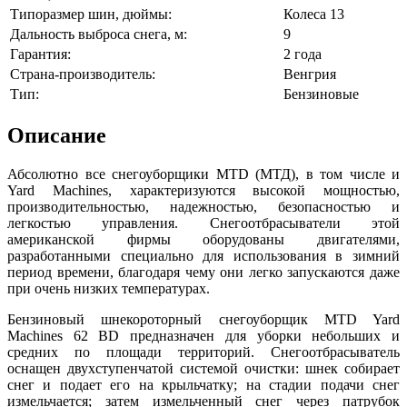
Типоразмер шин, дюймы:
Колеса 13
Дальность выброса снега, м:
9
Гарантия:
2 года
Страна-производитель:
Венгрия
Тип:
Бензиновые
Описание
Абсолютно все снегоуборщики MTD (МТД), в том числе и
Yard Machines, характеризуются высокой мощностью,
производительностью, надежностью, безопасностью и
легкостью управления. Снегоотбрасыватели этой
американской фирмы оборудованы двигателями,
разработанными специально для использования в зимний
период времени, благодаря чему они легко запускаются даже
при очень низких температурах.
Бензиновый шнекороторный снегоуборщик MTD Yard
Machines 62 BD предназначен для уборки небольших и
средних по площади территорий. Снегоотбрасыватель
оснащен двухступенчатой системой очистки: шнек собирает
снег и подает его на крыльчатку; на стадии подачи снег
измельчается; затем измельченный снег через патрубок