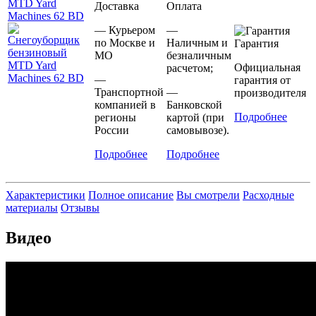
Доставка
Оплата
— Курьером
—
по Москве и
Наличным и
Гарантия
МО
безналичным
Официальная
расчетом;
—
гарантия от
Транспортной
—
производителя
компанией в
Банковской
Подробнее
регионы
картой (при
России
самовывозе).
Подробнее
Подробнее
Характеристики
Полное описание
Вы смотрели
Расходные
материалы
Отзывы
Видео