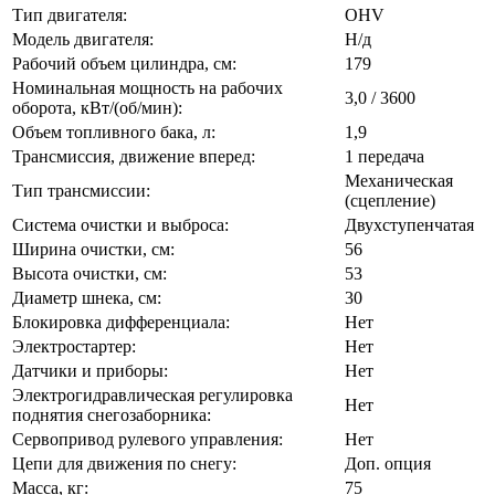
Тип двигателя:
OHV
Модель двигателя:
Н/д
Рабочий объем цилиндра, см:
179
Номинальная мощность на рабочих
3,0 / 3600
оборота, кВт/(об/мин):
Объем топливного бака, л:
1,9
Трансмиссия, движение вперед:
1 передача
Механическая
Тип трансмиссии:
(сцепление)
Система очистки и выброса:
Двухступенчатая
Ширина очистки, см:
56
Высота очистки, см:
53
Диаметр шнека, см:
30
Блокировка дифференциала:
Нет
Электростартер:
Нет
Датчики и приборы:
Нет
Электрогидравлическая регулировка
Нет
поднятия снегозаборника:
Сервопривод рулевого управления:
Нет
Цепи для движения по снегу:
Доп. опция
Масса, кг:
75