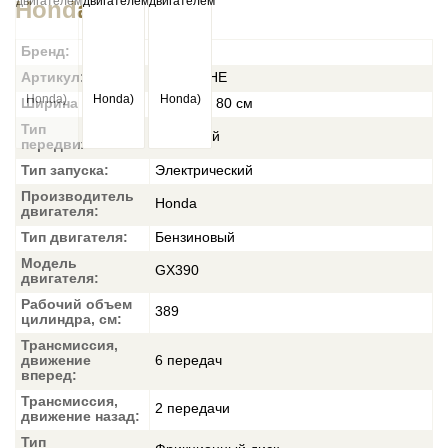
Honda)
Бренд:
EVOline
Артикул:
SBG760HE
Ширина очистки:
От 70 до 80 см
Тип
Колесный
передвижения:
Тип запуска:
Электрический
Производитель
Honda
двигателя:
Тип двигателя:
Бензиновый
Модель
GX390
двигателя:
Рабочий объем
389
цилиндра, см:
Трансмиссия,
движение
6 передач
вперед:
Трансмиссия,
2 передачи
движение назад:
Тип