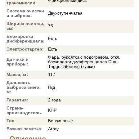
Фрикционный диск
трансмиссии:
Система очистки
Двухступенчатая
и выброса:
Ширина очистки,
76
см:
Блокировка
Есть
дифференциала:
Электростартер:
Есть
Фара, рукоятки с подогревом, откл.
Датчики и
блокировки дифференциала Dual-
приборы:
Trigger Steering (курки)
Масса, кг:
117
Дальность
выброса снега,
Н/д
м:
Гарантия:
2 года
Страна-
КНР
производитель:
Тип:
Бензиновые
Важная заметка:
Array
Описание