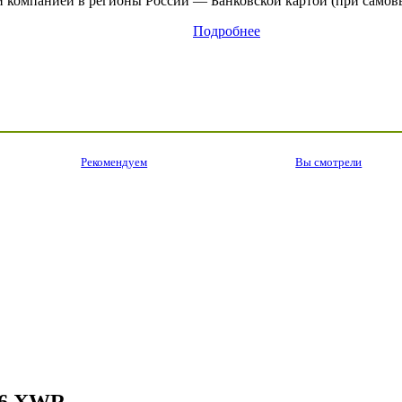
 компанией в регионы России
— Банковской картой (при самовы
Подробнее
Рекомендуем
Вы смотрели
66 XWR