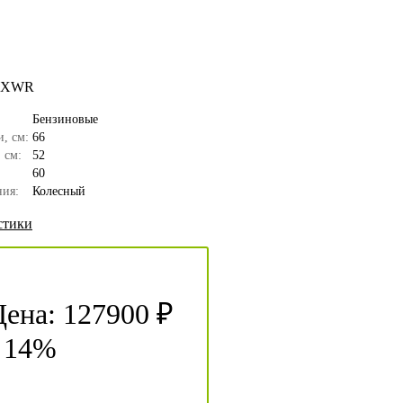
6XWR
Бензиновые
, см:
66
 см:
52
60
ия:
Колесный
стики
Цена:
127900 ₽
- 14%