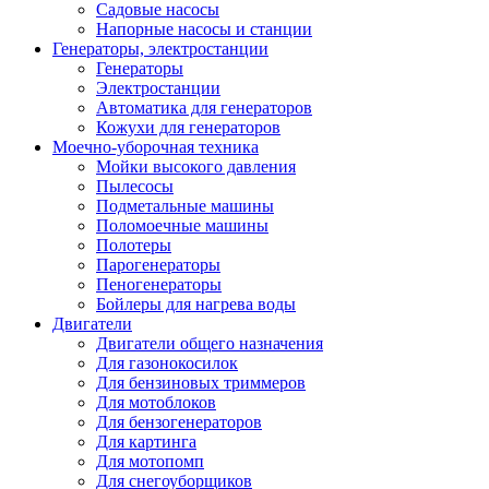
Садовые насосы
Напорные насосы и станции
Генераторы, электростанции
Генераторы
Электростанции
Автоматика для генераторов
Кожухи для генераторов
Моечно-уборочная техника
Мойки высокого давления
Пылесосы
Подметальные машины
Поломоечные машины
Полотеры
Парогенераторы
Пеногенераторы
Бойлеры для нагрева воды
Двигатели
Двигатели общего назначения
Для газонокосилок
Для бензиновых триммеров
Для мотоблоков
Для бензогенераторов
Для картинга
Для мотопомп
Для снегоуборщиков