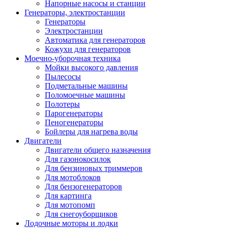
Напорные насосы и станции
Генераторы, электростанции
Генераторы
Электростанции
Автоматика для генераторов
Кожухи для генераторов
Моечно-уборочная техника
Мойки высокого давления
Пылесосы
Подметальные машины
Поломоечные машины
Полотеры
Парогенераторы
Пеногенераторы
Бойлеры для нагрева воды
Двигатели
Двигатели общего назначения
Для газонокосилок
Для бензиновых триммеров
Для мотоблоков
Для бензогенераторов
Для картинга
Для мотопомп
Для снегоуборщиков
Лодочные моторы и лодки