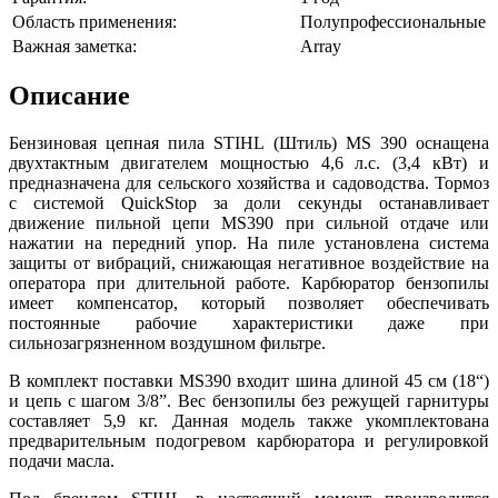
Область применения:
Полупрофессиональные
Важная заметка:
Array
Описание
Бензиновая цепная пила STIHL (Штиль) MS 390 оснащена
двухтактным двигателем мощностью 4,6 л.с. (3,4 кВт) и
предназначена для сельского хозяйства и садоводства. Тормоз
с системой QuickStop за доли секунды останавливает
движение пильной цепи MS390 при сильной отдаче или
нажатии на передний упор. На пиле установлена система
защиты от вибраций, снижающая негативное воздействие на
оператора при длительной работе. Карбюратор бензопилы
имеет компенсатор, который позволяет обеспечивать
постоянные рабочие характеристики даже при
сильнозагрязненном воздушном фильтре.
В комплект поставки MS390 входит шина длиной 45 см (18“)
и цепь с шагом 3/8”. Вес бензопилы без режущей гарнитуры
составляет 5,9 кг. Данная модель также укомплектована
предварительным подогревом карбюратора и регулировкой
подачи масла.