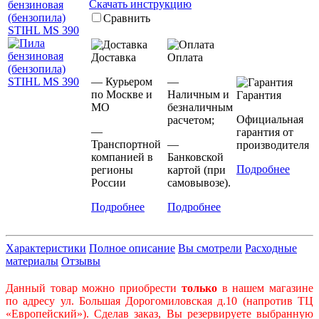
Скачать инструкцию
Сравнить
Доставка
Оплата
— Курьером
—
по Москве и
Наличным и
Гарантия
МО
безналичным
Официальная
расчетом;
—
гарантия от
Транспортной
—
производителя
компанией в
Банковской
Подробнее
регионы
картой (при
России
самовывозе).
Подробнее
Подробнее
Характеристики
Полное описание
Вы смотрели
Расходные
материалы
Отзывы
Данный товар можно приобрести
только
в нашем магазине
по адресу ул. Большая Дорогомиловская д.10 (напротив ТЦ
«Европейский»). Сделав заказ, Вы резервируете выбранную