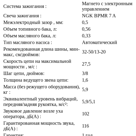
Магнето с электронным
Система зажигания :
управлением
Свеча зажигания :
NGK BPMR 7 A
Межэлектродный зазор , мм:
0,5
Объем топивного бака, л:
0,56
Объем масляного бака, л:
0,33
Тип масляного насоса :
Автоматический
Рекомендованная длина шины, мин-
32-50/13-20
макс, см/дюймов:
Скорость цепи на максимальной
27,5
мощности , м/с :
Шаг цепи, дюймов:
3/8
Толщина ведущего звена цепи:
1,6
Масса (без режущего оборудования),
5,9
кг :
Эквивалентный уровень вибраций,
5,9/5,1
передняя/задняя рукоятка, м/с²:
Звуковое давление возле уха
102
оператора, дБ(А) :
Гарантированная мощность звука,
116
дБ(А) :
Гарантия:
1 год