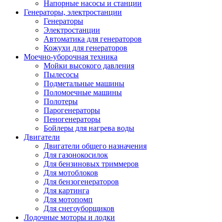
Напорные насосы и станции
Генераторы, электростанции
Генераторы
Электростанции
Автоматика для генераторов
Кожухи для генераторов
Моечно-уборочная техника
Мойки высокого давления
Пылесосы
Подметальные машины
Поломоечные машины
Полотеры
Парогенераторы
Пеногенераторы
Бойлеры для нагрева воды
Двигатели
Двигатели общего назначения
Для газонокосилок
Для бензиновых триммеров
Для мотоблоков
Для бензогенераторов
Для картинга
Для мотопомп
Для снегоуборщиков
Лодочные моторы и лодки