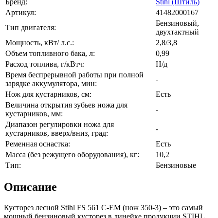
Бренд:
Stihl (Штиль)
Артикул:
41482000167
Бензиновый,
Тип двигателя:
двухтактный
Мощность, кВт/ л.с.:
2,8/3,8
Объем топливного бака, л:
0,99
Расход топлива, г/кВтч:
Н/д
Время беспрерывной работы при полной
-
зарядке аккумулятора, мин:
Нож для кустарников, см:
Есть
Величина открытия зубьев ножа для
-
кустарников, мм:
Диапазон регулировки ножа для
-
кустарников, вверх/вниз, град:
Ременная оснастка:
Есть
Масса (без режущего оборудования), кг:
10,2
Тип:
Бензиновые
Описание
Кусторез лесной Stihl FS 561 С-EM (нож 350-3) – это самый
мощный бензиновый кусторез в линейке продукции STIHL,