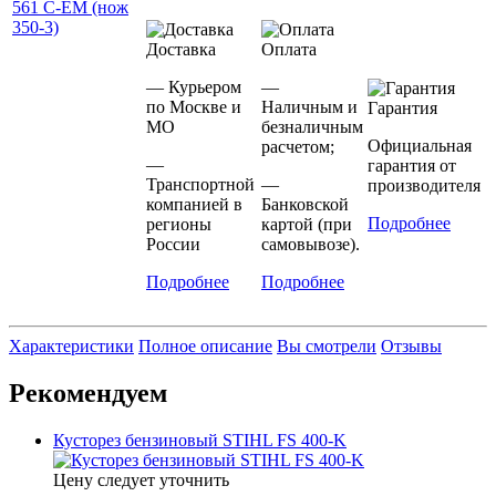
Доставка
Оплата
— Курьером
—
по Москве и
Наличным и
Гарантия
МО
безналичным
Официальная
расчетом;
—
гарантия от
Транспортной
—
производителя
компанией в
Банковской
Подробнее
регионы
картой (при
России
самовывозе).
Подробнее
Подробнее
Характеристики
Полное описание
Вы смотрели
Отзывы
Рекомендуем
Кусторез бензиновый STIHL FS 400-K
Цену следует уточнить