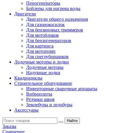
Пеногенераторы
Бойлеры для нагрева воды
Двигатели
Двигатели общего назначения
Для газонокосилок
Для бензиновых триммеров
Для мотоблоков
Для бензогенераторов
Для картинга
Для мотопомп
Для снегоуборщиков
Лодочные моторы и лодки
Лодочные моторы
Надувные лодки
Квадроциклы
Строительное оборудование
Инверторные сварочные аппараты
Виброплиты
Резчики швов
Землебуры и ледобуры
Аксессуары
Заказы
Сравнение