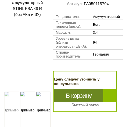
Артикул:
FA050115704
Тип двигателя:
Аккумуляторный
Триммерная
Есть
головка (леска):
Масса, кг:
3,4
Уровень шума
(вблизи
94
оператора), дБ (А):
Страна-
Германия
производитель:
Цену следует уточнить у
консультанта
В корзину
Быстрый заказ