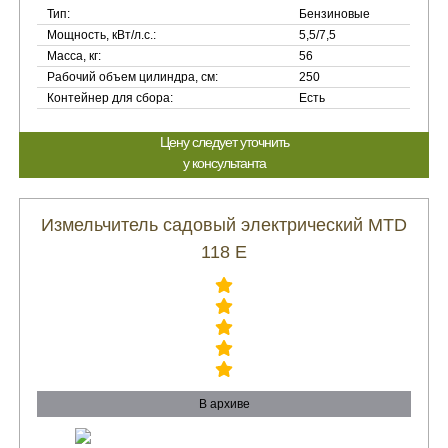
Тип:
Бензиновые
Мощность, кВт/л.с.:
5,5/7,5
Масса, кг:
56
Рабочий объем цилиндра, см:
250
Контейнер для сбора:
Есть
Цену следует уточнить
у консультанта
Измельчитель садовый электрический MTD
118 E
В архиве