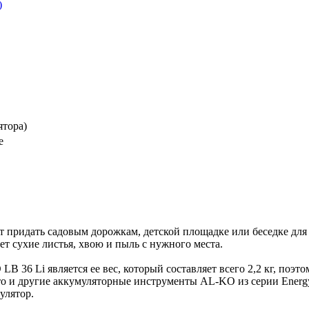
)
ятора)
е
придать садовым дорожкам, детской площадке или беседке для
т сухие листья, хвою и пыль с нужного места.
6 Li является ее вес, который составляет всего 2,2 кг, поэто
то и другие аккумуляторные инструменты AL-KO из серии Energy
улятор.