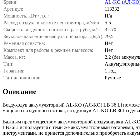
Бренд:
AL-KO (АЛ-КО
Артикул:
113332
Мощность, кВт / л.с.:
Н/д
Расход воздуха в кожухе вентилятора, м/мин:
5,5
Скорость воздушного потока в раструбе, м/с:
32-70
Звуковое давление возле уха оператора, дБ(А):
79,5
Ременная оснастка:
Нет
Комплект для работы в режиме пылесоса:
Нет
Масса, кг:
2,2 (без аккумул
Тип:
Аккумуляторны
Гарантия:
1 год
Тип исполнения:
Ручные
Описание
Воздуходув аккумуляторный AL-KO (АЛ-КО) LB 36 Li поможет 
мощного воздушного потока, воздуходув AL-KO LB 36Li сдувае
Важным преимуществом аккумуляторной воздуходувки AL-KO LB 3
LB36Li используется с теми же аккумуляторными батареями, ч
инструментами, не придется дополнительно приобретать аккум