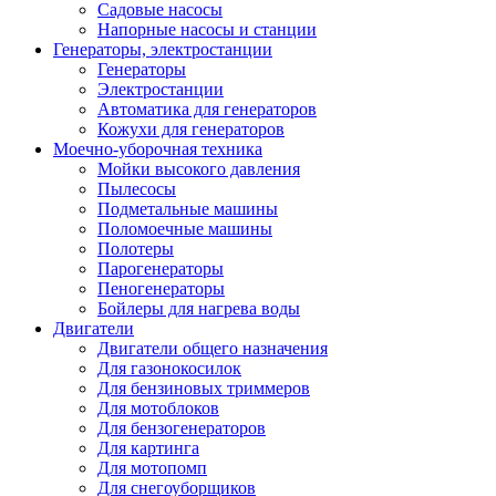
Садовые насосы
Напорные насосы и станции
Генераторы, электростанции
Генераторы
Электростанции
Автоматика для генераторов
Кожухи для генераторов
Моечно-уборочная техника
Мойки высокого давления
Пылесосы
Подметальные машины
Поломоечные машины
Полотеры
Парогенераторы
Пеногенераторы
Бойлеры для нагрева воды
Двигатели
Двигатели общего назначения
Для газонокосилок
Для бензиновых триммеров
Для мотоблоков
Для бензогенераторов
Для картинга
Для мотопомп
Для снегоуборщиков