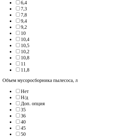
6,4
7,3
7,8
9,4
9,2
10
10,4
10,5
10,2
10,8
11
11,8
Объем мусоросборника пылесоса, л
Нет
Н/д
Доп. опция
35
36
40
45
50