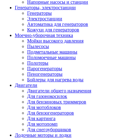
Напорные насосы и станции
Генераторы, электростанции
Генераторы
Электростанции
Автоматика для генераторов
Кожухи для генераторов
Моечно-уборочная техника
Мойки высокого давления
Пылесосы
Подметальные машины
Поломоечные машины
Полотеры
Парогенераторы
Пеногенераторы
Бойлеры для нагрева воды
Двигатели
Двигатели общего назначения
Для газонокосилок
Для бензиновых триммеров
Для мотоблоков
Для бензогенераторов
Для картинга
Для мотопомп
Для снегоуборщиков
Лодочные моторы и лодки