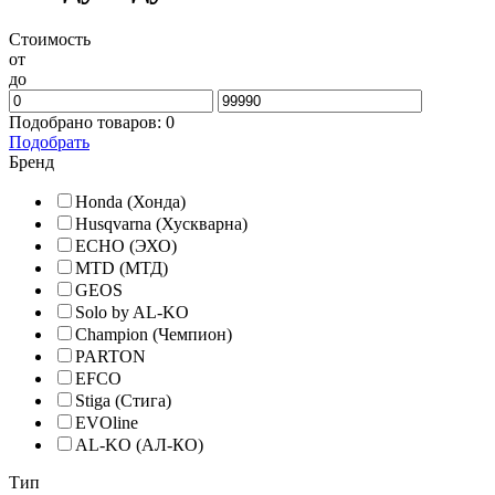
Стоимость
от
до
Подобрано товаров:
0
Подобрать
Бренд
Honda (Хонда)
Husqvarna (Хускварна)
ECHO (ЭХО)
MTD (МТД)
GEOS
Solo by AL-KO
Champion (Чемпион)
PARTON
EFCO
Stiga (Стига)
EVOline
AL-KO (АЛ-КО)
Тип