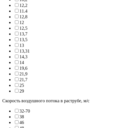
12,2
11.4
12,8
12
12,5
13,7
13,5
13
13,31
14,3
14
19,6
21,9
21,7
25
29
Скорость воздушного потока в раструбе, м/с
32-70
38
46