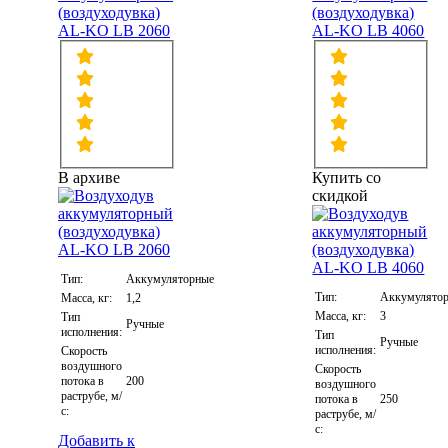
(воздуходувка)
(воздуходувка)
AL-KO LB 2060
AL-KO LB 4060
В архиве
Купить со
скидкой
Тип:
Аккумуляторные
Тип:
Аккумулято
Масса, кг:
1,2
Масса, кг:
3
Тип
Ручные
исполнения:
Тип
Ручные
исполнения:
Скорость
воздушного
Скорость
потока в
200
воздушного
раструбе, м/
потока в
250
с:
раструбе, м/
с:
Добавить к