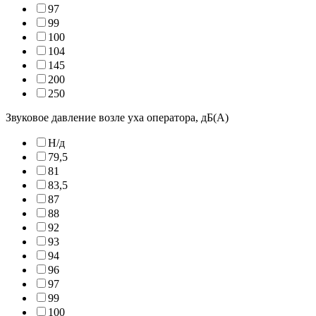
97
99
100
104
145
200
250
Звуковое давление возле уха оператора, дБ(А)
Н/д
79,5
81
83,5
87
88
92
93
94
96
97
99
100