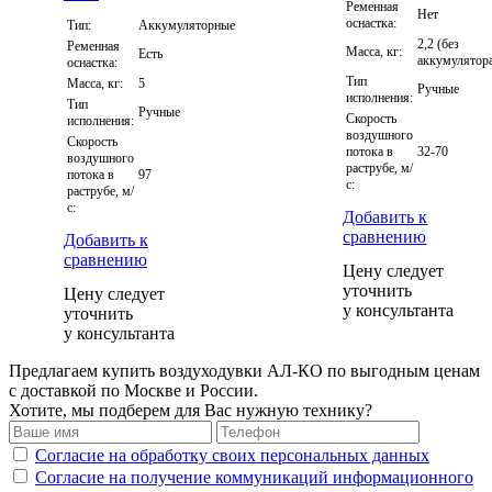
Ременная
Нет
оснастка:
Тип:
Аккумуляторные
2,2 (без
Ременная
Масса, кг:
Есть
аккумулятор
оснастка:
Тип
Масса, кг:
5
Ручные
исполнения:
Тип
Ручные
Скорость
исполнения:
воздушного
Скорость
потока в
32-70
воздушного
раструбе, м/
потока в
97
с:
раструбе, м/
с:
Добавить к
сравнению
Добавить к
сравнению
Цену следует
уточнить
Цену следует
у консультанта
уточнить
у консультанта
Предлагаем купить воздуходувки АЛ-КО по выгодным ценам
с доставкой по Москве и России.
Хотите, мы подберем для Вас нужную технику?
Согласие на обработку своих персональных данных
Согласие на получение коммуникаций информационного