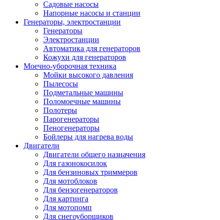
Садовые насосы
Напорные насосы и станции
Генераторы, электростанции
Генераторы
Электростанции
Автоматика для генераторов
Кожухи для генераторов
Моечно-уборочная техника
Мойки высокого давления
Пылесосы
Подметальные машины
Поломоечные машины
Полотеры
Парогенераторы
Пеногенераторы
Бойлеры для нагрева воды
Двигатели
Двигатели общего назначения
Для газонокосилок
Для бензиновых триммеров
Для мотоблоков
Для бензогенераторов
Для картинга
Для мотопомп
Для снегоуборщиков