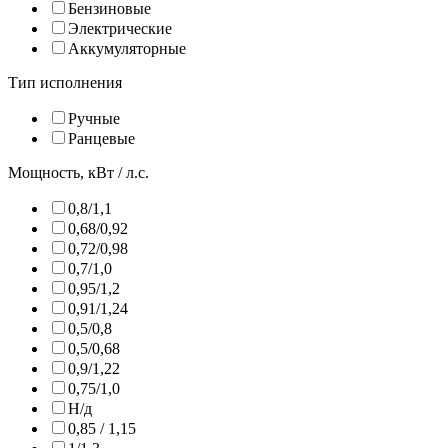
Бензиновые
Электрические
Аккумуляторные
Тип исполнения
Ручные
Ранцевые
Мощность, кВт / л.с.
0,8/1,1
0,68/0,92
0,72/0,98
0,7/1,0
0,95/1,2
0,91/1,24
0,5/0,8
0,5/0,68
0,9/1,22
0,75/1,0
Н/д
0,85 / 1,15