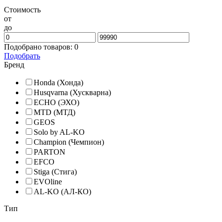
Стоимость
от
до
Подобрано товаров:
0
Подобрать
Бренд
Honda (Хонда)
Husqvarna (Хускварна)
ECHO (ЭХО)
MTD (МТД)
GEOS
Solo by AL-KO
Champion (Чемпион)
PARTON
EFCO
Stiga (Стига)
EVOline
AL-KO (АЛ-КО)
Тип