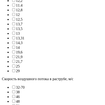
12,2
11.4
12,8
12
12,5
13,7
13,5
13
13,31
14,3
14
19,6
21,9
21,7
25
29
Скорость воздушного потока в раструбе, м/с
32-70
38
46
48