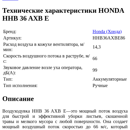
Технические характеристики HONDA
HHB 36 AXB E
Бренд:
Honda (Хонда)
Артикул:
HHB36AXBE86
Расход воздуха в кожухе вентилятора, м/
14,3
мин:
Скорость воздушного потока в раструбе, м/
66
с:
Звуковое давление возле уха оператора,
99
дБ(А):
Тип:
Аккумуляторные
Тип исполнения:
Ручные
Описание
Воздуходувка HHB 36 AXB E—это мощный поток воздуха
для быстрой и эффективной уборки листьев, скошенной
травы и мелкого мусора с любой поверхности. Она создает
мощный воздушный поток скоростью до 66 м/с, который