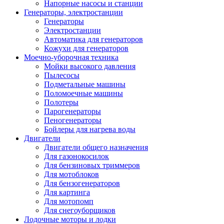
Напорные насосы и станции
Генераторы, электростанции
Генераторы
Электростанции
Автоматика для генераторов
Кожухи для генераторов
Моечно-уборочная техника
Мойки высокого давления
Пылесосы
Подметальные машины
Поломоечные машины
Полотеры
Парогенераторы
Пеногенераторы
Бойлеры для нагрева воды
Двигатели
Двигатели общего назначения
Для газонокосилок
Для бензиновых триммеров
Для мотоблоков
Для бензогенераторов
Для картинга
Для мотопомп
Для снегоуборщиков
Лодочные моторы и лодки