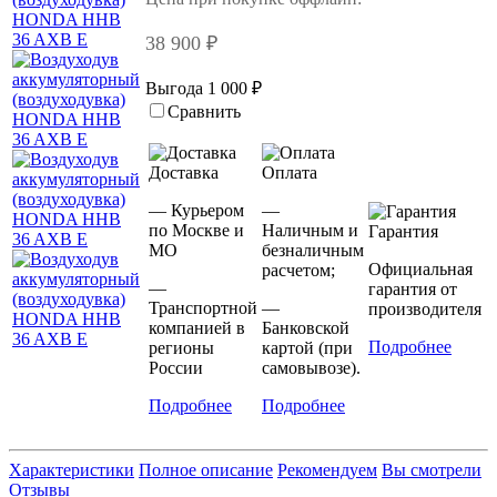
38 900 ₽
Выгода 1 000 ₽
Сравнить
Доставка
Оплата
— Курьером
—
по Москве и
Наличным и
Гарантия
МО
безналичным
Официальная
расчетом;
—
гарантия от
Транспортной
—
производителя
компанией в
Банковской
Подробнее
регионы
картой (при
России
самовывозе).
Подробнее
Подробнее
Характеристики
Полное описание
Рекомендуем
Вы смотрели
Отзывы