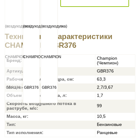
Технические характеристики
CHAMPION GBR376
Champion
Бренд:
(Чемпион)
Артикул:
GBR376
Рабочий объем цилиндра, см:
63,3
Мощность, кВт / л.с.:
2,7/3,67
Объем топливного бака, л:
1,7
Скорость воздушного потока в
99
раструбе, м/с:
Масса, кг:
10,5
Тип:
Бензиновые
Тип исполнения:
Ранцевые