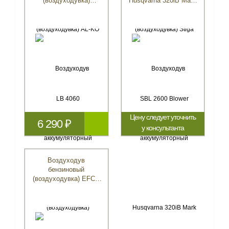
(воздуходувка)
Husqvarna 320iB Mark
Champion BB 400
II
Цену следует уточнить
6 290 ₽
у консультанта
Воздуходув
бензиновый
(воздуходувка) EFCO
SA 9010