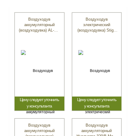
Воздуходув
Воздуходув
аккумуляторный
электрический
(воздуходувка) AL-KO
(воздуходувка) Stiga
LB 4060
SBL 2600 Blower
Цену следует уточнить
Цену следует уточнить
у консультанта
у консультанта
Воздуходув
Воздуходув
аккумуляторный
аккумуляторный