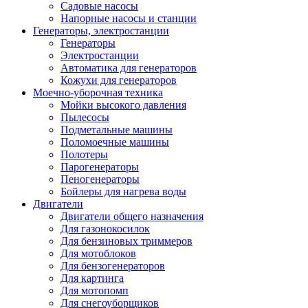
Садовые насосы
Напорные насосы и станции
Генераторы, электростанции
Генераторы
Электростанции
Автоматика для генераторов
Кожухи для генераторов
Моечно-уборочная техника
Мойки высокого давления
Пылесосы
Подметальные машины
Поломоечные машины
Полотеры
Парогенераторы
Пеногенераторы
Бойлеры для нагрева воды
Двигатели
Двигатели общего назначения
Для газонокосилок
Для бензиновых триммеров
Для мотоблоков
Для бензогенераторов
Для картинга
Для мотопомп
Для снегоуборщиков