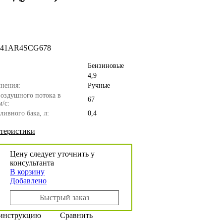
41AR4SCG678
Бензиновые
4,9
нения:
Ручные
воздушного потока в
67
м/с:
ливного бака, л:
0,4
ктеристики
Цену следует уточнить у
консультанта
В корзину
Добавлено
Быстрый заказ
 инструкцию
Сравнить