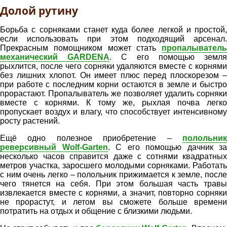
Долой рутину
Борьба с сорняками станет куда более легкой и простой,
если использовать при этом подходящий арсенал.
Прекрасным помощником может стать
пропалыватель
механический GARDENA
. С его помощью земля
рыхлится, после чего сорняки удаляются вместе с корнями
без лишних хлопот. Он имеет плюс перед плоскорезом –
при работе с последним корни остаются в земле и быстро
прорастают. Пропалыватель же позволяет удалить сорняки
вместе с корнями. К тому же, рыхлая почва легко
пропускает воздух и влагу, что способствует интенсивному
росту растений.
Ещё одно полезное приобретение –
полольник
реверсивный Wolf-Garten
. С его помощью дачник за
несколько часов справится даже с сотнями квадратных
метров участка, заросшего молодыми сорняками. Работать
с ним очень легко – полольник прижимается к земле, после
чего тянется на себя. При этом большая часть травы
извлекается вместе с корнями, а значит, повторно сорняки
не прорастут, и летом вы сможете больше времени
потратить на отдых и общение с близкими людьми.