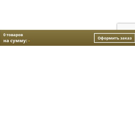
0 товаров
Оформить заказ
на сумму:
-
Хотите, мы подберем
для Вас нужную
технику?