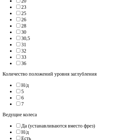
20
23
25
26
28
30
30,5
31
32
33
36
Количество положений уровня заглубления
Н/д
5
6
7
Ведущие колеса
Да (устанавливаются вместо фрез)
Н/д
Есть