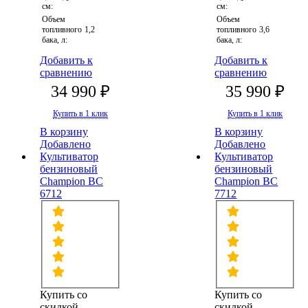
см:
см:
Объем
Объем
топливного
1,2
топливного
3,6
бака, л:
бака, л:
Добавить к
Добавить к
сравнению
сравнению
34 990 ₽
35 990 ₽
Купить в 1 клик
Купить в 1 клик
В корзину
В корзину
Добавлено
Добавлено
Культиватор
Культиватор
бензиновый
бензиновый
Champion ВC
Champion ВC
6712
7712
Купить со
Купить со
скидкой
скидкой