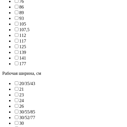
76
86
89
93
105
107,5
112
117
125
139
141
177
Рабочая ширина, см
20/35/43
21
23
24
26
30/55/85
30/52/77
30