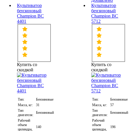
Добавлено
Культиватор
Культиватор
бензиновый
бензиновый
Champion ВC
Champion ВC
4401
5712
Купить со
Купить со
скидкой
скидкой
Тип:
Бензиновые
Тип:
Бензиновые
Масса, кг:
31
Масса, кг:
57
Тип
Тип
Бензиновый
Бензиновый
двигателя:
двигателя:
Рабочий
Рабочий
объем
объем
140
196
цилиндра,
цилиндра,