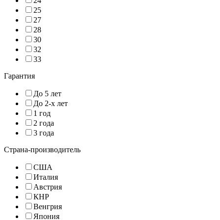
24
25
27
28
30
32
33
Гарантия
До 5 лет
До 2-х лет
1 год
2 года
3 года
Страна-производитель
США
Италия
Австрия
КНР
Венгрия
Япония