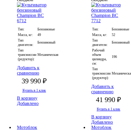
Тип:
Бензиновые
Тип:
Бензиновые
Масса, кг:
49
Масса, кг:
52
Тип
Тип
Бензиновый
Бензиновый
двигателя:
двигателя:
Тип
Рабочий
трансмиссии
Механическая
объем
196
(редуктор):
цилиндра,
см:
Добавить к
Тип
сравнению
трансмиссии
Механическ
(редуктор):
39 990 ₽
Добавить к
Купить в 1 клик
сравнению
В корзину
41 990 ₽
Добавлено
Купить в 1 клик
В корзину
Добавлено
Мотоблок
Мотоблок