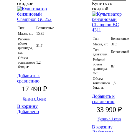
скидкой
Купить со
скидкой
Тип:
Бензиновые
Масса, кг:
15,85
Тип:
Бензиновые
Рабочий
объем
Масса, кг:
31,5
51,7
цилиндра,
Тип
Бензиновый
см:
двигателя:
Объем
Рабочий
топливного
1,2
объем
87
бака, л:
цилиндра,
см:
Добавить к
Объем
сравнению
топливного
1,6
17 490 ₽
бака, л:
Добавить к
Купить в 1 клик
сравнению
В корзину
33 990 ₽
Добавлено
Купить в 1 клик
В корзину