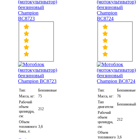
(мотокультиватор)
(мотокультиватор)
бензиновый
бензиновый
Champion
Champion
BC8723
BC8724
Тип:
Бензиновые
Тип:
Бензиновые
Масса, кг:
75
Масса, кг:
76
Рабочий
Тип
Бензиновый
объем
двигателя:
212
цилиндра,
Рабочий
см:
объем
212
Объем
цилиндра,
топливного
3,6
см:
бака, л:
Объем
топливного
3,6