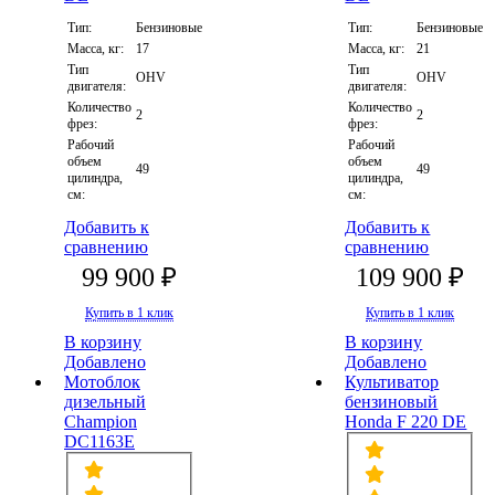
Тип:
Бензиновые
Тип:
Бензиновые
Масса, кг:
17
Масса, кг:
21
Тип
Тип
OHV
OHV
двигателя:
двигателя:
Количество
Количество
2
2
фрез:
фрез:
Рабочий
Рабочий
объем
объем
49
49
цилиндра,
цилиндра,
см:
см:
Добавить к
Добавить к
сравнению
сравнению
99 900 ₽
109 900 ₽
Купить в 1 клик
Купить в 1 клик
В корзину
В корзину
Добавлено
Добавлено
Мотоблок
Культиватор
дизельный
бензиновый
Champion
Honda F 220 DE
DC1163E