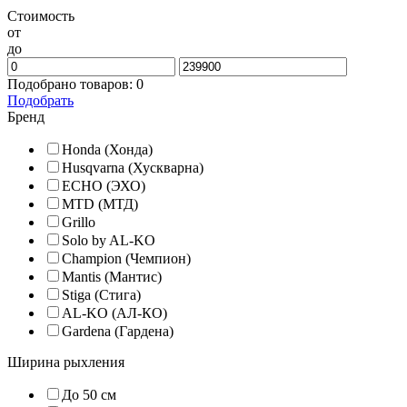
Стоимость
от
до
Подобрано товаров:
0
Подобрать
Бренд
Honda (Хонда)
Husqvarna (Хускварна)
ECHO (ЭХО)
MTD (МТД)
Grillo
Solo by AL-KO
Champion (Чемпион)
Mantis (Мантис)
Stiga (Стига)
AL-KO (АЛ-КО)
Gardena (Гардена)
Ширина рыхления
До 50 см