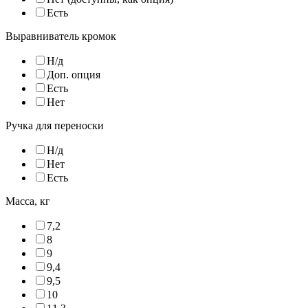
Есть
Выравниватель кромок
Н/д
Доп. опция
Есть
Нет
Ручка для переноски
Н/д
Нет
Есть
Масса, кг
7,2
8
9
9,4
9,5
10