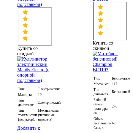
подставкой)
Купить со
Купить со
скидкой
скидкой
Тип:
Бензиновые
Масса, кг:
117
Тип:
Электрические
Тип
Бензиновый
двигателя:
Масса, кг:
10
Рабочий
Тип
Электрический
объем
двигателя:
270
цилиндра,
Тип
Механическая
см:
трансмиссии
(червячная
Объем
(редуктор):
передача)
топливного
6,0
Добавить к
бака, л: