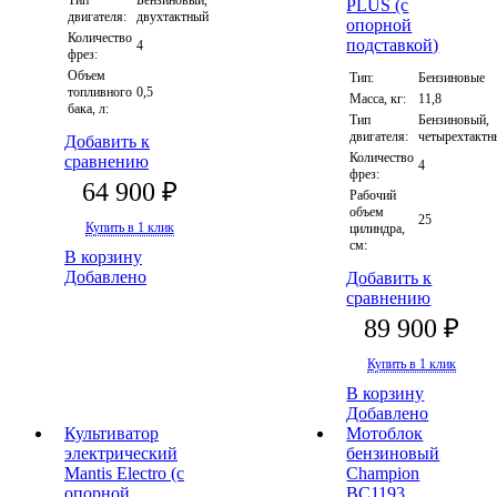
Тип
Бензиновый,
двигателя:
двухтактный
Количество
4
фрез:
Объем
Тип:
Бензиновые
топливного
0,5
Масса, кг:
11,8
бака, л:
Тип
Бензиновый,
двигателя:
четырехтактн
Добавить к
Количество
сравнению
4
фрез:
64 900 ₽
Рабочий
объем
25
Купить в 1 клик
цилиндра,
см:
В корзину
Добавлено
Добавить к
сравнению
89 900 ₽
Купить в 1 клик
В корзину
Добавлено
Культиватор
Мотоблок
электрический
бензиновый
Mantis Electro (с
Champion
опорной
ВC1193