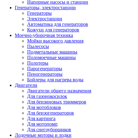
Напорные насосы и станции
Генераторы, электростанции
Генераторы
Электростанции
Автоматика для генераторов
Кожухи для генераторов
Моечно-уборочная техника
Мойки высокого давления
Пылесосы
Подметальные машины
Поломоечные машины
Полотеры
Парогенераторы
Пеногенераторы
Бойлеры для нагрева воды
Двигатели
Двигатели общего назначения
Для газонокосилок
Для бензиновых триммеров
Для мотоблоков
Для бензогенераторов
Для картинга
Для мотопомп
Для снегоуборщиков
Лодочные моторы и лодки