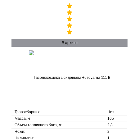
В архиве
Травосборник:
Нет
Масса, кг:
165
Объем топливного бака, л:
2,8
Ножи:
2
Цилиндры:
1