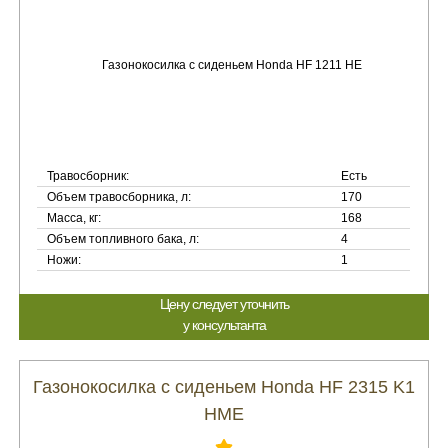
Травосборник:
Есть
Объем травосборника, л:
170
Масса, кг:
168
Объем топливного бака, л:
4
Ножи:
1
Цену следует уточнить
у консультанта
Газонокосилка с сиденьем Honda HF 2315 K1
HME