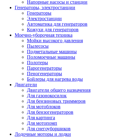
Напорные насосы и станции
Генераторы, электростанции
Генераторы
Электростанции
Автоматика для генераторов
Кожухи для генераторов
Моечно-уборочная техника
Мойки высокого давления
Пылесосы
Подметальные машины
Поломоечные машины
Полотеры
Парогенераторы
Пеногенераторы
Бойлеры для нагрева воды
Двигатели
Двигатели общего назначения
Для газонокосилок
Для бензиновых триммеров
Для мотоблоков
Для бензогенераторов
Для картинга
Для мотопомп
Для снегоуборщиков
Лодочные моторы и лодки