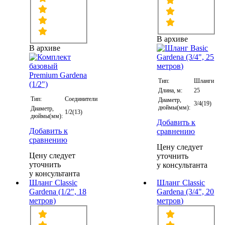
В архиве
В архиве
Тип:
Шланги
Длина, м:
25
Тип:
Соединители
Диаметр,
3/4(19)
дюймы(мм):
Диаметр,
1/2(13)
дюймы(мм):
Добавить к
Добавить к
сравнению
сравнению
Цену следует
Цену следует
уточнить
уточнить
у консультанта
у консультанта
Шланг Classic
Шланг Classic
Gardena (1/2", 18
Gardena (3/4", 20
метров)
метров)