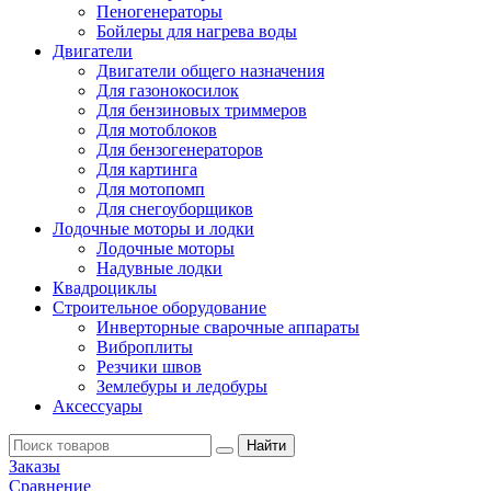
Пеногенераторы
Бойлеры для нагрева воды
Двигатели
Двигатели общего назначения
Для газонокосилок
Для бензиновых триммеров
Для мотоблоков
Для бензогенераторов
Для картинга
Для мотопомп
Для снегоуборщиков
Лодочные моторы и лодки
Лодочные моторы
Надувные лодки
Квадроциклы
Строительное оборудование
Инверторные сварочные аппараты
Виброплиты
Резчики швов
Землебуры и ледобуры
Аксессуары
Заказы
Сравнение