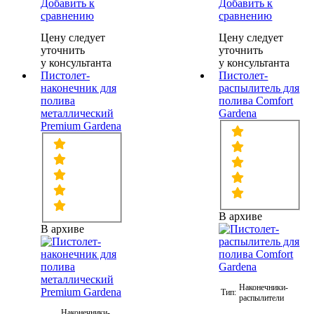
Добавить к
Добавить к
сравнению
сравнению
Цену следует
Цену следует
уточнить
уточнить
у консультанта
у консультанта
Пистолет-
Пистолет-
наконечник для
распылитель для
полива
полива Comfort
металлический
Gardena
Premium Gardena
В архиве
В архиве
Наконечники-
Тип:
распылители
Наконечники-