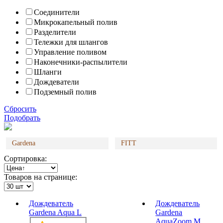
Соединители
Микрокапельный полив
Разделители
Тележки для шлангов
Управление поливом
Наконечники-распылители
Шланги
Дождеватели
Подземный полив
Сбросить
Подобрать
Gardena
FITT
Сортировка:
Товаров на странице:
Дождеватель
Дождеватель
Gardena Aqua L
Gardena
AquaZoom M