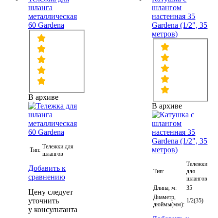
шланга
шлангом
металлическая
настенная 35
60 Gardena
Gardena (1/2", 35
метров)
В архиве
В архиве
Тележки для
Тип:
шлангов
Тележки
Добавить к
Тип:
для
сравнению
шлангов
Длина, м:
35
Цену следует
Диаметр,
уточнить
1/2(35)
дюймы(мм):
у консультанта