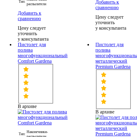
Тип:
Добавить к
распылители
сравнению
Добавить к
Цену следует
сравнению
уточнить
Цену следует
у консультанта
уточнить
у консультанта
Пистолет для
Пистолет для
полива
полива
многофункциональный
многофункционал
Comfort Gardena
металлический
Premium Gardena
В архиве
В архиве
Наконечники-
Тип:
распылители