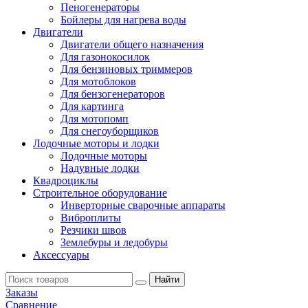
Пеногенераторы
Бойлеры для нагрева воды
Двигатели
Двигатели общего назначения
Для газонокосилок
Для бензиновых триммеров
Для мотоблоков
Для бензогенераторов
Для картинга
Для мотопомп
Для снегоуборщиков
Лодочные моторы и лодки
Лодочные моторы
Надувные лодки
Квадроциклы
Строительное оборудование
Инверторные сварочные аппараты
Виброплиты
Резчики швов
Землебуры и ледобуры
Аксессуары
Заказы
Сравнение