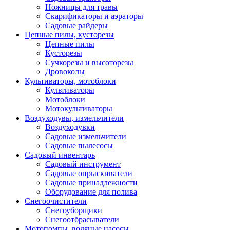
Ножницы для травы
Скарификаторы и аэраторы
Садовые райдеры
Цепные пилы, кусторезы
Цепные пилы
Кусторезы
Сучкорезы и высоторезы
Дровоколы
Культиваторы, мотоблоки
Культиваторы
Мотоблоки
Мотокультиваторы
Воздуходувы, измельчители
Воздуходувки
Садовые измельчители
Садовые пылесосы
Садовый инвентарь
Садовый инструмент
Садовые опрыскиватели
Садовые принадлежности
Оборудование для полива
Снегоочистители
Снегоуборщики
Снегоотбрасыватели
Мотопомпы, водяные насосы