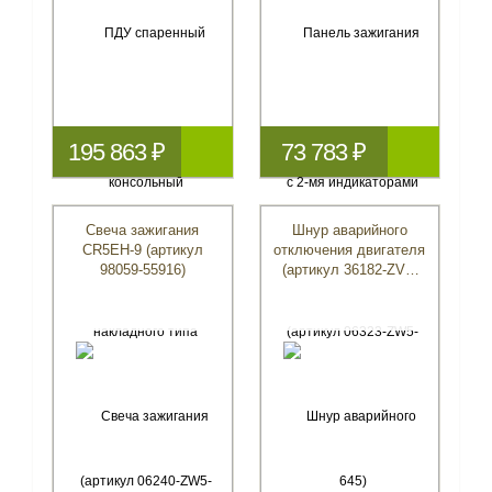
195 863 ₽
73 783 ₽
Свеча зажигания
Шнур аварийного
CR5EH-9 (артикул
отключения двигателя
98059-55916)
(артикул 36182-ZV4-
651)