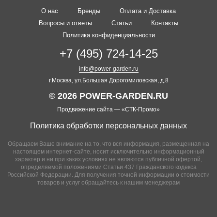
О нас
Бренды
Оплата и Доставка
Вопросы и ответы
Статьи
Контакты
Политика конфиденциальности
+7 (495) 724-14-25
info@power-garden.ru
г.Москва, ул.Большая Дорогомиловская, д.8
© 2026 POWER-GARDEN.RU
Продвижение сайта —
«СТК-Промо»
Политика обработки персональных данных
Обращаем Ваше внимание на то, что вся информация, размещенная на
настоящем интернет-сайте, носит исключительно информационный
характер и ни при каких условиях не являются публичной офертой,
определяемой положениями Статьи 437 Гражданского кодекса
Российской Федерации. Для получения точной информации о стоимости
товаров и услуг обращайтесь к нашим менеджерам