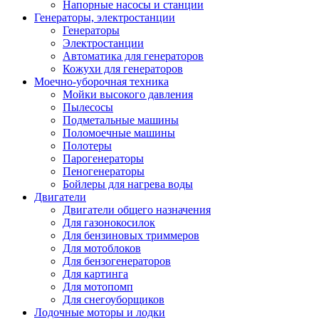
Напорные насосы и станции
Генераторы, электростанции
Генераторы
Электростанции
Автоматика для генераторов
Кожухи для генераторов
Моечно-уборочная техника
Мойки высокого давления
Пылесосы
Подметальные машины
Поломоечные машины
Полотеры
Парогенераторы
Пеногенераторы
Бойлеры для нагрева воды
Двигатели
Двигатели общего назначения
Для газонокосилок
Для бензиновых триммеров
Для мотоблоков
Для бензогенераторов
Для картинга
Для мотопомп
Для снегоуборщиков
Лодочные моторы и лодки