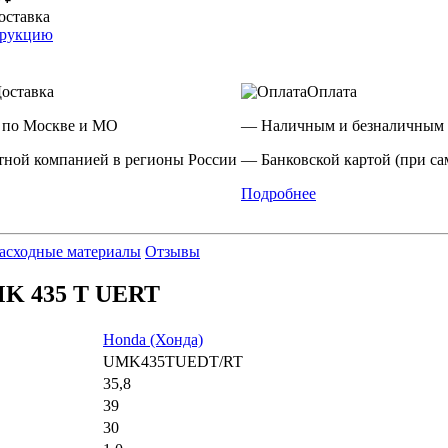
оставка
трукцию
оставка
Оплата
 по Москве и МО
— Наличным и безналичным 
ной компанией в регионы России
— Банковской картой (при са
Подробнее
асходные материалы
Отзывы
MK 435 T UERT
Honda (Хонда)
UMK435TUEDT/RT
35,8
39
30