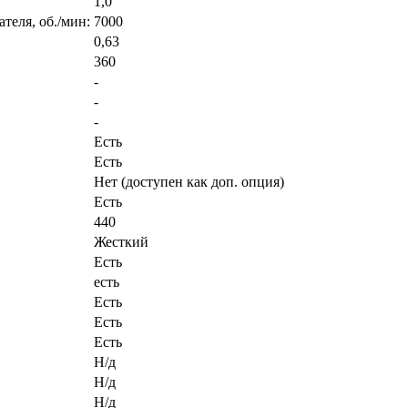
1,0
теля, об./мин:
7000
0,63
360
-
-
-
Есть
Есть
Нет (доступен как доп. опция)
Есть
440
Жесткий
Есть
есть
Есть
Есть
Есть
Н/д
Н/д
Н/д