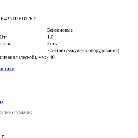
K435TUEDT/RT
Бензиновые
Вт:
1,0
настка:
Есть
7,53 (без режущего оборудования)
ивания (леской), мм:
440
ристики
аз
купке оффлайн:
 ₽