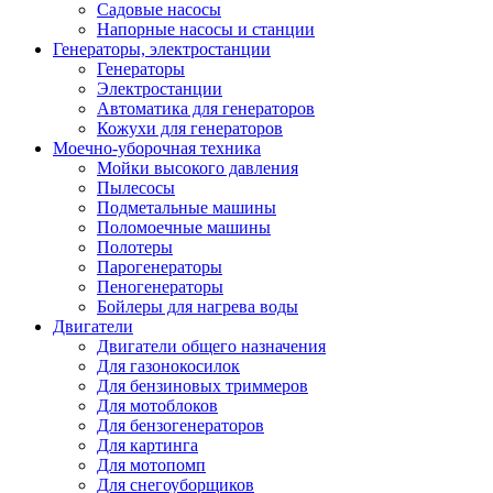
Садовые насосы
Напорные насосы и станции
Генераторы, электростанции
Генераторы
Электростанции
Автоматика для генераторов
Кожухи для генераторов
Моечно-уборочная техника
Мойки высокого давления
Пылесосы
Подметальные машины
Поломоечные машины
Полотеры
Парогенераторы
Пеногенераторы
Бойлеры для нагрева воды
Двигатели
Двигатели общего назначения
Для газонокосилок
Для бензиновых триммеров
Для мотоблоков
Для бензогенераторов
Для картинга
Для мотопомп
Для снегоуборщиков