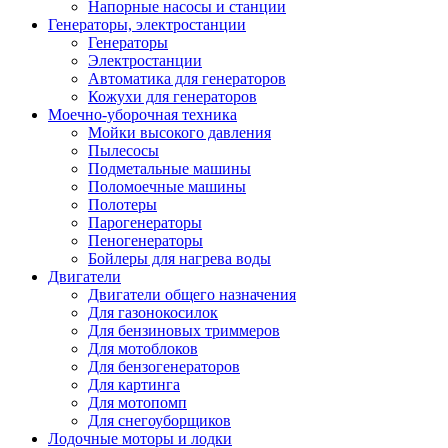
Напорные насосы и станции
Генераторы, электростанции
Генераторы
Электростанции
Автоматика для генераторов
Кожухи для генераторов
Моечно-уборочная техника
Мойки высокого давления
Пылесосы
Подметальные машины
Поломоечные машины
Полотеры
Парогенераторы
Пеногенераторы
Бойлеры для нагрева воды
Двигатели
Двигатели общего назначения
Для газонокосилок
Для бензиновых триммеров
Для мотоблоков
Для бензогенераторов
Для картинга
Для мотопомп
Для снегоуборщиков
Лодочные моторы и лодки