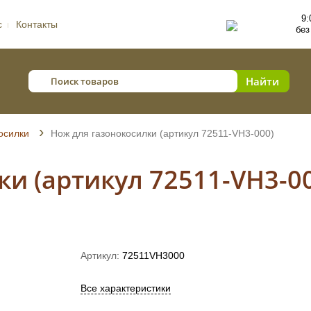
9:
с
Контакты
без
осилки
Нож для газонокосилки (артикул 72511-VH3-000)
и (артикул 72511-VH3-0
Артикул:
72511VH3000
Все характеристики