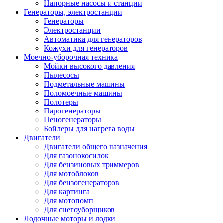
Напорные насосы и станции
Генераторы, электростанции
Генераторы
Электростанции
Автоматика для генераторов
Кожухи для генераторов
Моечно-уборочная техника
Мойки высокого давления
Пылесосы
Подметальные машины
Поломоечные машины
Полотеры
Парогенераторы
Пеногенераторы
Бойлеры для нагрева воды
Двигатели
Двигатели общего назначения
Для газонокосилок
Для бензиновых триммеров
Для мотоблоков
Для бензогенераторов
Для картинга
Для мотопомп
Для снегоуборщиков
Лодочные моторы и лодки