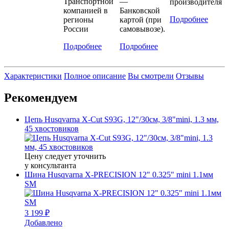
Транспортной
—
производителя
компанией в
Банковской
Подробнее
регионы
картой (при
России
самовывозе).
Подробнее
Подробнее
Характеристики
Полное описание
Вы смотрели
Отзывы
Рекомендуем
Цепь Husqvarna X-Cut S93G, 12"/30см, 3/8"mini, 1.3 мм,
45 хвостовиков
Цену следует уточнить
у консультанта
Шина Husqvarna X-PRECISION 12" 0.325" mini 1.1мм
SM
3 199 ₽
Добавлено