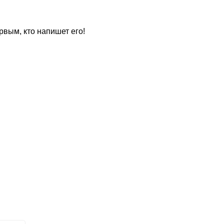
рвым, кто напишет его!
для
?