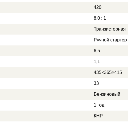
420
8,0 : 1
Транзисторная
Ручной стартер
6,5
1,1
435×365×415
33
Бензиновый
1 год
КНР