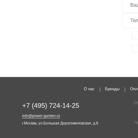
О нас
Бренды
Опл
Об
+7 (495) 724-14-25
info@power-garden.ru
Г
г.Москва, ул.Большая Дорогомиловская, д.8