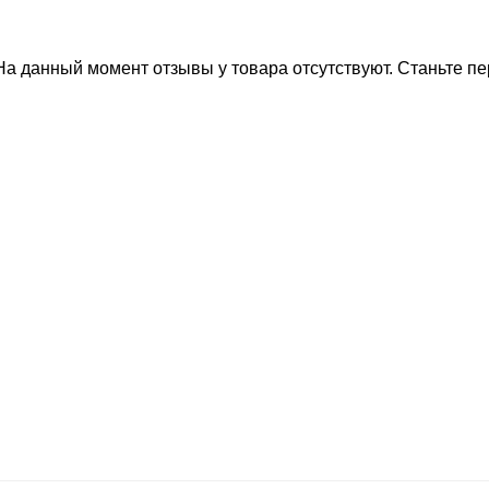
На данный момент отзывы у товара отсутствуют. Станьте пе
тите, мы подберем 
Вас нужную технику