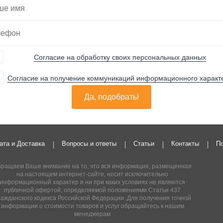
Согласие на обработку своих персональных данных
Согласие на получение коммуникаций информационного характ
Да, подобрать!
ата и Доставка
Вопросы и ответы
Статьи
Контакты
По
ращаем Ваше внимание на то, что вся информация, размещенная
на настоящем интернет-сайте, носит исключительно
информационный характер и ни при каких условиях не являются
публичной офертой, определяемой положениями Статьи 437
ражданского кодекса Российской Федерации. Для получения точной
информации о стоимости товаров и услуг обращайтесь к нашим
менеджерам