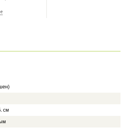
ее
шен)
. см
ным