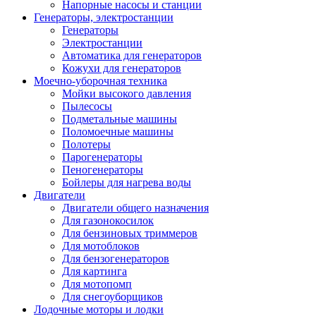
Напорные насосы и станции
Генераторы, электростанции
Генераторы
Электростанции
Автоматика для генераторов
Кожухи для генераторов
Моечно-уборочная техника
Мойки высокого давления
Пылесосы
Подметальные машины
Поломоечные машины
Полотеры
Парогенераторы
Пеногенераторы
Бойлеры для нагрева воды
Двигатели
Двигатели общего назначения
Для газонокосилок
Для бензиновых триммеров
Для мотоблоков
Для бензогенераторов
Для картинга
Для мотопомп
Для снегоуборщиков
Лодочные моторы и лодки