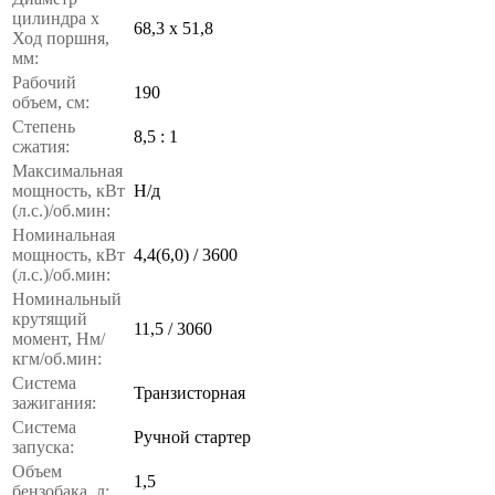
цилиндра x
68,3 x 51,8
Ход поршня,
мм:
Рабочий
190
объем, см:
Степень
8,5 : 1
сжатия:
Максимальная
мощность, кВт
Н/д
(л.с.)/об.мин:
Номинальная
мощность, кВт
4,4(6,0) / 3600
(л.с.)/об.мин:
Номинальный
крутящий
11,5 / 3060
момент, Нм/
кгм/об.мин:
Система
Транзисторная
зажигания:
Система
Ручной стартер
запуска:
Объем
1,5
бензобака, л: