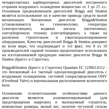
четырехтактных карбюраторных двигателей внутреннего
сгорания воздушного охлаждения мощностью от 3 до 25 л.с.
Основным предназначением двигателей Briggs and Stratton
является использование их в качестве привода средств малой
механизации. Бензиновые двигатели Briggs&Stratton
устанавливаются на газонокосилки, генераторы
(электростанции), водяные насосы (мотопомпы),
снегоуборочную технику (снегоуборщики), а также на
различное строительное и узкоспециализированное
оборудование. Качеству двигателей Briggs & Stratton доверяют
во всем мире, что подтверждает и тот факт, что 8 из 10
производителей садовой техники предпочитают использовать
на изготавливаемой продукции именно двигатели Briggs &
Stratton (Бриггс и Страттон).
Briggs&Stratton (Бриггс и Страттон) Quantum I/C 12J902-0112 -
это бензиновый 4-х тактный одноцилиндровый двигатель с
воздушным охлаждением, системой газораспределения OHV
(Overhead Valve) и вертикальным расположением коленчатого
вала.
Основными отличительными особенностями данного
двигателя являются: аллюминизированный (для
предотвращения коррозии) и малошумный глушитель,
компактные размеры, малый вес, наличие чугунной гильзы