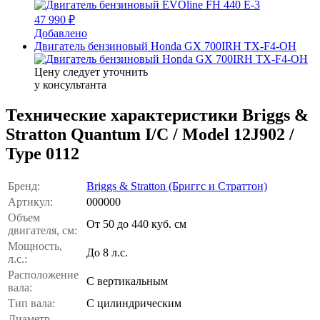
47 990 ₽
Добавлено
Двигатель бензиновый Honda GX 700IRH TX-F4-OH
Цену следует уточнить
у консультанта
Технические характеристики Briggs &
Stratton Quantum I/C / Model 12J902 /
Type 0112
Бренд:
Briggs & Stratton (Бриггс и Страттон)
Артикул:
000000
Объем
От 50 до 440 куб. см
двигателя, см:
Мощность,
До 8 л.с.
л.с.:
Расположение
С вертикальным
вала:
Тип вала:
С цилиндрическим
Диаметр