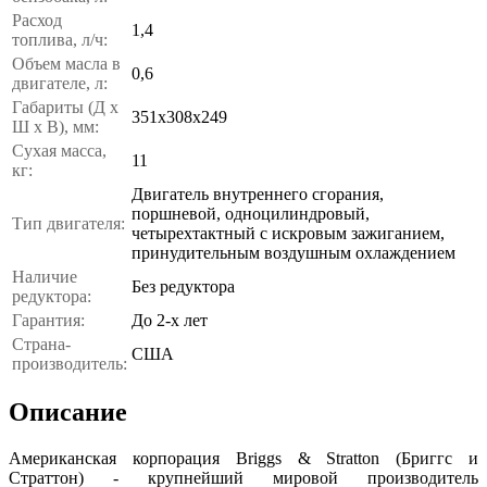
Расход
1,4
топлива, л/ч:
Объем масла в
0,6
двигателе, л:
Габариты (Д x
351х308х249
Ш x В), мм:
Сухая масса,
11
кг:
Двигатель внутреннего сгорания,
поршневой, одноцилиндровый,
Тип двигателя:
четырехтактный с искровым зажиганием,
принудительным воздушным охлаждением
Наличие
Без редуктора
редуктора:
Гарантия:
До 2-х лет
Страна-
США
производитель:
Описание
Американская корпорация Briggs & Stratton (Бриггс и
Страттон) - крупнейший мировой производитель