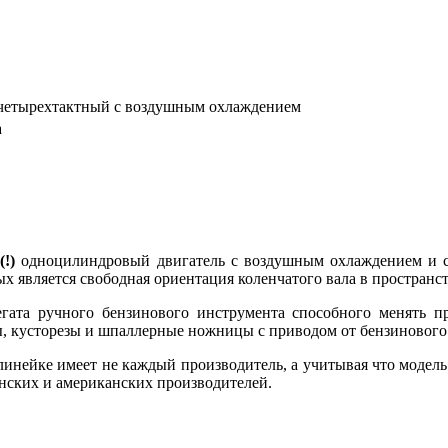
четырехтактный с воздушным охлаждением
а
!)
одноцилиндровый двигатель с воздушным охлаждением и си
х является свободная ориентация коленчатого вала в пространств
егата ручного бензинового инструмента способного менять 
, кусторезы и шпаллерные ножницы с приводом от бензинового 
линейке имеет не каждый производитель, а учитывая что модель 
нских и американских производителей.