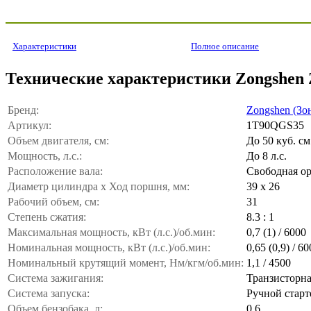
Характеристики
Полное описание
Технические характеристики Zongshen 
Бренд:
Zongshen (Зо
Артикул:
1T90QGS35
Объем двигателя, см:
До 50 куб. см
Мощность, л.с.:
До 8 л.с.
Расположение вала:
Свободная о
Диаметр цилиндра x Ход поршня, мм:
39 x 26
Рабочий объем, см:
31
Степень сжатия:
8.3 : 1
Максимальная мощность, кВт (л.с.)/об.мин:
0,7 (1) / 6000
Номинальная мощность, кВт (л.с.)/об.мин:
0,65 (0,9) / 6
Номинальный крутящий момент, Нм/кгм/об.мин:
1,1 / 4500
Система зажигания:
Транзисторн
Система запуска:
Ручной старт
Объем бензобака, л:
0,6