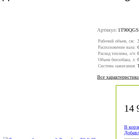
Артикул:
1T90QGS
Рабочий объем, см:
Расположение вала:
Расход топлива, л/ч:
Объем бензобака, л:
Система зажигания:
Все характеристик
14 
В корз
Добав