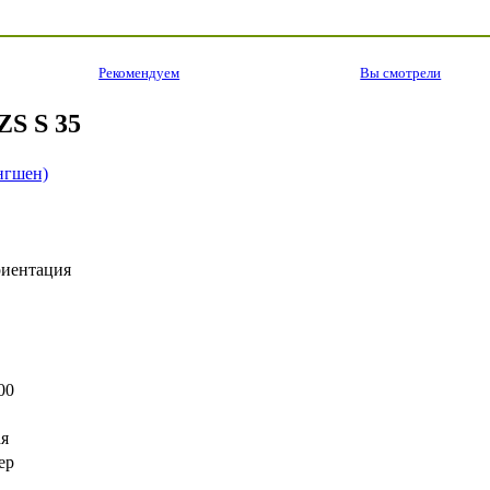
Рекомендуем
Вы смотрели
ZS S 35
нгшен)
риентация
000
ая
ер