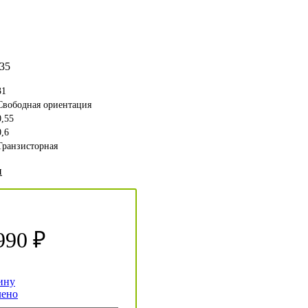
35
31
Свободная ориентация
0,55
0,6
Транзисторная
и
990 ₽
ину
лено