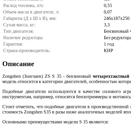
Расход топлива, л/ч:
0,55
Объем масла в двигателе, л:
0,07
Габариты (Д x Ш x В), мм:
246x187x250
Сухая масса, кг:
3,3
Тип двигателя:
Бензиновый 
Наличие редуктора:
Без редуктор
Гарантия:
1 год
Страна-производитель:
КНР
Описание
Zongshen (Зонгшен) ZS S 35 - бензиновый
четырехтактный (
модель относится к категории двигателей, особенностью которы
Подобные двигатели используются в качестве силового агр
инструментам, например, относятся бензотриммеры и мотокосы
Стоит отметить, что подобные двигатели в производственной 
стоимость Zongshen S35 в разы ниже аналогичных моделей япо
Основными преимуществами модели S 35 являются: