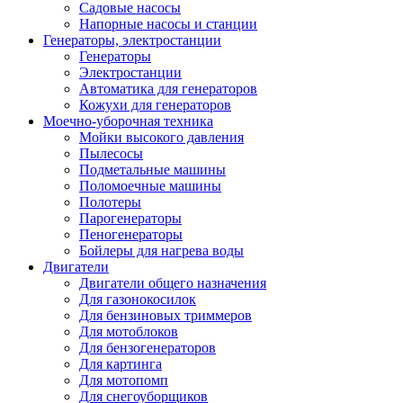
Садовые насосы
Напорные насосы и станции
Генераторы, электростанции
Генераторы
Электростанции
Автоматика для генераторов
Кожухи для генераторов
Моечно-уборочная техника
Мойки высокого давления
Пылесосы
Подметальные машины
Поломоечные машины
Полотеры
Парогенераторы
Пеногенераторы
Бойлеры для нагрева воды
Двигатели
Двигатели общего назначения
Для газонокосилок
Для бензиновых триммеров
Для мотоблоков
Для бензогенераторов
Для картинга
Для мотопомп
Для снегоуборщиков