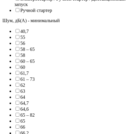
запуск
Ручной стартер
Шум, дБ(А) - минимальный
40,7
55
56
58 – 65
58
60 – 65
60
61,7
61 – 73
62
63
64
64,7
64,6
65 – 82
65
66
66,2