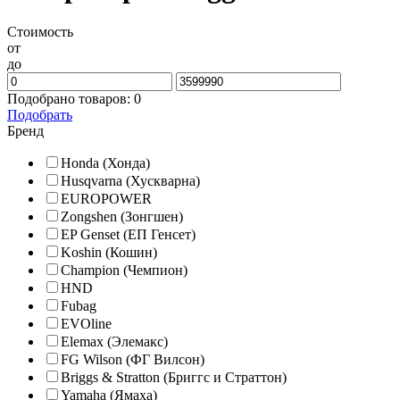
Стоимость
от
до
Подобрано товаров:
0
Подобрать
Бренд
Honda (Хонда)
Husqvarna (Хускварна)
EUROPOWER
Zongshen (Зонгшен)
EP Genset (ЕП Генсет)
Koshin (Кошин)
Champion (Чемпион)
HND
Fubag
EVOline
Elemax (Элемакс)
FG Wilson (ФГ Вилсон)
Briggs & Stratton (Бриггс и Страттон)
Yamaha (Ямаха)