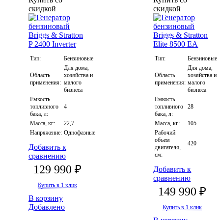
скидкой
скидкой
Тип:
Бензиновые
Тип:
Бензиновые
Для дома,
Для дома,
Область
хозяйства и
Область
хозяйства и
применения:
малого
применения:
малого
бизнеса
бизнеса
Емкость
Емкость
топливного
4
топливного
28
бака, л:
бака, л:
Масса, кг:
22,7
Масса, кг:
105
Напряжение:
Однофазные
Рабочий
объем
420
Добавить к
двигателя,
см:
сравнению
129 990 ₽
Добавить к
сравнению
Купить в 1 клик
149 990 ₽
В корзину
Добавлено
Купить в 1 клик