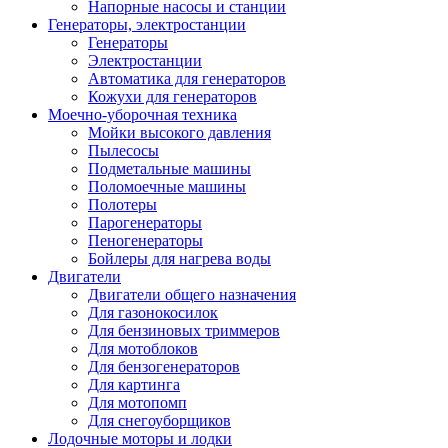
Напорные насосы и станции
Генераторы, электростанции
Генераторы
Электростанции
Автоматика для генераторов
Кожухи для генераторов
Моечно-уборочная техника
Мойки высокого давления
Пылесосы
Подметальные машины
Поломоечные машины
Полотеры
Парогенераторы
Пеногенераторы
Бойлеры для нагрева воды
Двигатели
Двигатели общего назначения
Для газонокосилок
Для бензиновых триммеров
Для мотоблоков
Для бензогенераторов
Для картинга
Для мотопомп
Для снегоуборщиков
Лодочные моторы и лодки