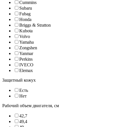
Cummins
Subaru
Fubag
Honda
Briggs & Stratton
Kubota
Volvo
Yamaha
Zongshen
Yanmar
Perkins
IVECO
Elemax
Защитный кожух
Есть
Нет
Рабочий объем двигателя, см
42,7
49,4