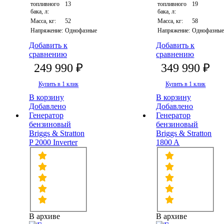
топливного
13
топливного
19
бака, л:
бака, л:
Масса, кг:
52
Масса, кг:
58
Напряжение:
Однофазные
Напряжение:
Однофазны
Добавить к
Добавить к
сравнению
сравнению
249 990 ₽
349 990 ₽
Купить в 1 клик
Купить в 1 клик
В корзину
В корзину
Добавлено
Добавлено
Генератор
Генератор
бензиновый
бензиновый
Briggs & Stratton
Briggs & Stratton
P 2000 Inverter
1800 A
В архиве
В архиве