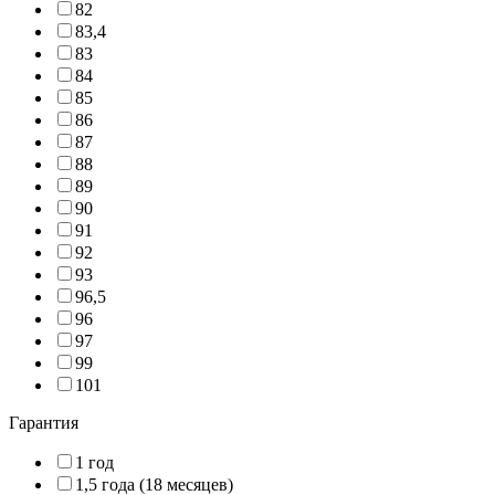
82
83,4
83
84
85
86
87
88
89
90
91
92
93
96,5
96
97
99
101
Гарантия
1 год
1,5 года (18 месяцев)