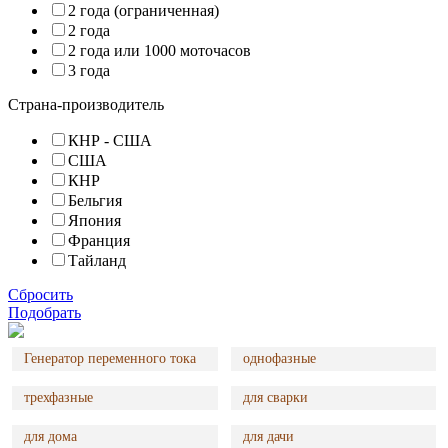
2 года (ограниченная)
2 года
2 года или 1000 моточасов
3 года
Страна-производитель
КНР - США
США
КНР
Бельгия
Япония
Франция
Тайланд
Сбросить
Подобрать
Генератор переменного тока
однофазные
трехфазные
для сварки
для дома
для дачи