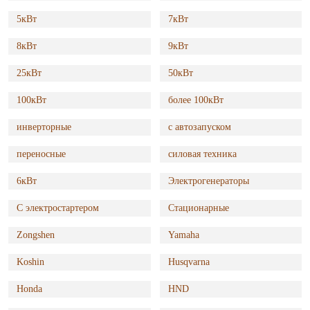
5кВт
7кВт
8кВт
9кВт
25кВт
50кВт
100кВт
более 100кВт
инверторные
с автозапуском
переносные
силовая техника
6кВт
Электрогенераторы
С электростартером
Стационарные
Zongshen
Yamaha
Koshin
Husqvarna
Honda
HND