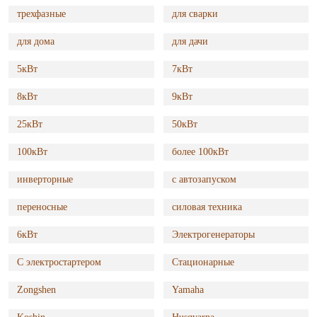
трехфазные
для сварки
для дома
для дачи
5кВт
7кВт
8кВт
9кВт
25кВт
50кВт
100кВт
более 100кВт
инверторные
с автозапуском
переносные
силовая техника
6кВт
Электрогенераторы
С электростартером
Стационарные
Zongshen
Yamaha