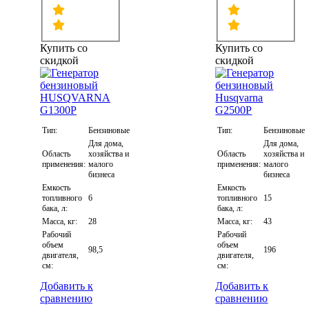
Купить со
Купить со
скидкой
скидкой
Тип:
Бензиновые
Тип:
Бензиновые
Для дома,
Для дома,
Область
хозяйства и
Область
хозяйства и
применения:
малого
применения:
малого
бизнеса
бизнеса
Емкость
Емкость
топливного
6
топливного
15
бака, л:
бака, л:
Масса, кг:
28
Масса, кг:
43
Рабочий
Рабочий
объем
объем
98,5
196
двигателя,
двигателя,
см:
см:
Добавить к
Добавить к
сравнению
сравнению