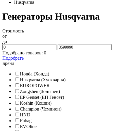
Husqvarna
Генераторы Husqvarna
Стоимость
от
до
Подобрано товаров:
0
Подобрать
Бренд
Honda (Хонда)
Husqvarna (Хускварна)
EUROPOWER
Zongshen (Зонгшен)
EP Genset (ЕП Генсет)
Koshin (Кошин)
Champion (Чемпион)
HND
Fubag
EVOline