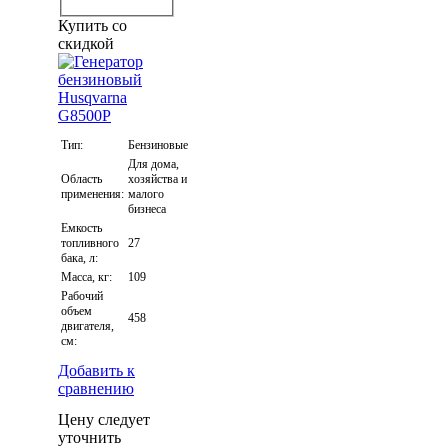
Купить со
скидкой
Тип:
Бензиновые
Для дома,
Область
хозяйства и
применения:
малого
бизнеса
Емкость
топливного
27
бака, л:
Масса, кг:
109
Рабочий
объем
458
двигателя,
см:
Добавить к
сравнению
Цену следует
уточнить