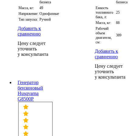
бизнеса
бизнеса
Масса, кг:
49
Емкость
топливного
25
Напряжение:
Однофазные
бака, л:
Тип запуска:
Ручной
Масса, кг:
88
Добавить к
Рабочий
объем
сравнению
389
двигателя,
см:
Цену следует
уточнить
Добавить к
у консультанта
сравнению
Цену следует
уточнить
у консультанта
Генератор
бензиновый
Husqvarna
G8500P