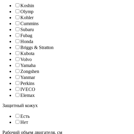
Koshin
Olymp
Kohler
Cummins
Subaru
Fubag
Honda
Briggs & Stratton
Kubota
Volvo
Yamaha
Zongshen
Yanmar
Perkins
IVECO
Elemax
Защитный кожух
Есть
Нет
Рабочий объем двигателя, см