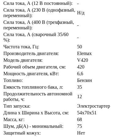
Сила тока, А (12 В постоянный):
-
Сила тока, А (230 В (однофазный,
Н/д
переменный):
Сила тока, А (400 В (трехфазный,
-
переменный):
Сила тока, А (сварочный 35/60
-
%):
Частота тока, Гц:
50
Производитель двигателя:
Elemax
Модель двигателя:
V420
Рабочий объем двигателя, см:
420
Мощность двигателя, кВт:
6,6
Топливо:
Бензин
Емкость топливного бака, л:
35
Продолжительность автономной
12
работы, ч:
Тип запуска:
Электростартер
Длина х Ширина х Высота, см:
54х70х51
Масса, кг:
68
Шум, дБ(А) - минимальный:
75
Защитный кожух:
Нет