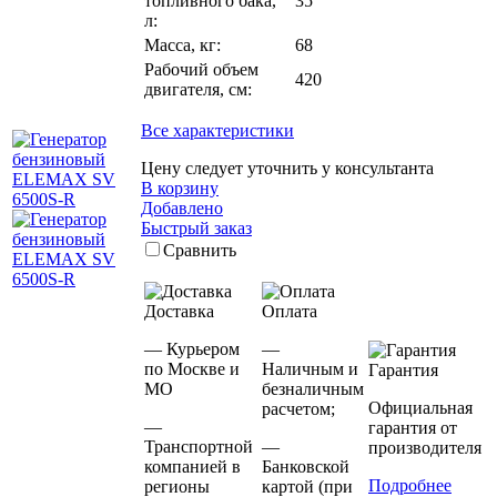
топливного бака,
35
л:
Масса, кг:
68
Рабочий объем
420
двигателя, см:
Все характеристики
Цену следует уточнить у консультанта
В корзину
Добавлено
Быстрый заказ
Сравнить
Доставка
Оплата
— Курьером
—
по Москве и
Наличным и
Гарантия
МО
безналичным
Официальная
расчетом;
—
гарантия от
Транспортной
—
производителя
компанией в
Банковской
Подробнее
регионы
картой (при