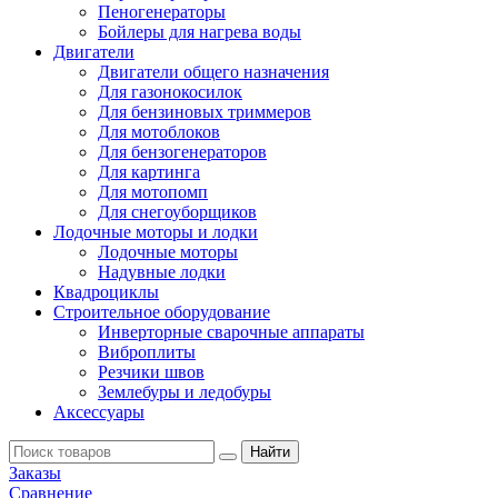
Пеногенераторы
Бойлеры для нагрева воды
Двигатели
Двигатели общего назначения
Для газонокосилок
Для бензиновых триммеров
Для мотоблоков
Для бензогенераторов
Для картинга
Для мотопомп
Для снегоуборщиков
Лодочные моторы и лодки
Лодочные моторы
Надувные лодки
Квадроциклы
Строительное оборудование
Инверторные сварочные аппараты
Виброплиты
Резчики швов
Землебуры и ледобуры
Аксессуары
Заказы
Сравнение