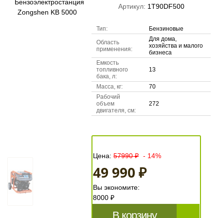
Артикул:
1T90DF500
Тип:
Бензиновые
Для дома,
Область
хозяйства и малого
применения:
бизнеса
Емкость
топливного
13
бака, л:
Масса, кг:
70
Рабочий
объем
272
двигателя, см:
Цена:
57990 ₽
- 14%
49 990 ₽
Вы экономите:
8000 ₽
В корзину