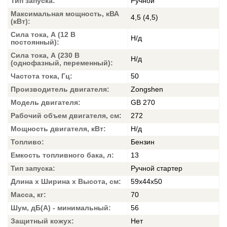
Тип запуска:
Ручной
Максимальная мощность, кВА
4,5 (4,5)
(кВт):
Сила тока, А (12 В
Н/д
постоянный):
Сила тока, А (230 В
Н/д
(однофазный, переменный):
Частота тока, Гц:
50
Производитель двигателя:
Zongshen
Модель двигателя:
GB 270
Рабочий объем двигателя, см:
272
Мощность двигателя, кВт:
Н/д
Топливо:
Бензин
Емкость топливного бака, л:
13
Тип запуска:
Ручной стартер
Длина х Ширина х Высота, см:
59х44х50
Масса, кг:
70
Шум, дБ(А) - минимальный:
56
Защитный кожух:
Нет