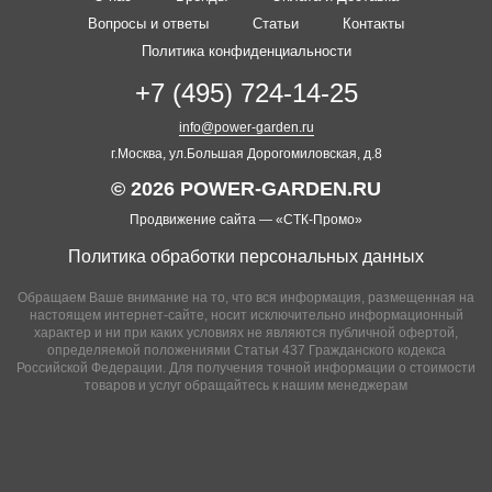
Вопросы и ответы
Статьи
Контакты
Политика конфиденциальности
+7 (495) 724-14-25
info@power-garden.ru
г.Москва, ул.Большая Дорогомиловская, д.8
© 2026 POWER-GARDEN.RU
Продвижение сайта —
«СТК-Промо»
Политика обработки персональных данных
Обращаем Ваше внимание на то, что вся информация, размещенная на
настоящем интернет-сайте, носит исключительно информационный
характер и ни при каких условиях не являются публичной офертой,
определяемой положениями Статьи 437 Гражданского кодекса
Российской Федерации. Для получения точной информации о стоимости
товаров и услуг обращайтесь к нашим менеджерам