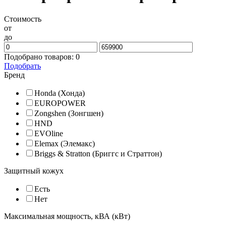
Стоимость
от
до
Подобрано товаров:
0
Подобрать
Бренд
Honda (Хонда)
EUROPOWER
Zongshen (Зонгшен)
HND
EVOline
Elemax (Элемакс)
Briggs & Stratton (Бриггс и Страттон)
Защитный кожух
Есть
Нет
Максимальная мощность, кВА (кВт)