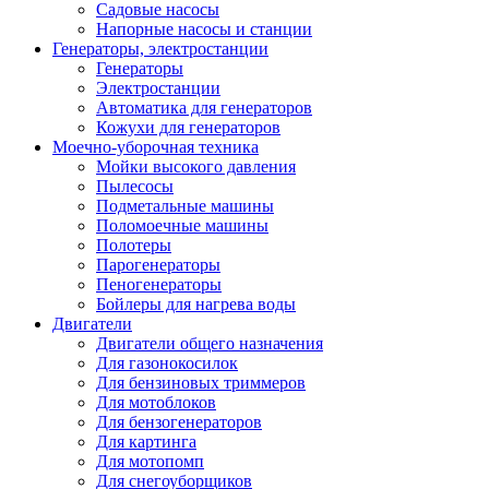
Садовые насосы
Напорные насосы и станции
Генераторы, электростанции
Генераторы
Электростанции
Автоматика для генераторов
Кожухи для генераторов
Моечно-уборочная техника
Мойки высокого давления
Пылесосы
Подметальные машины
Поломоечные машины
Полотеры
Парогенераторы
Пеногенераторы
Бойлеры для нагрева воды
Двигатели
Двигатели общего назначения
Для газонокосилок
Для бензиновых триммеров
Для мотоблоков
Для бензогенераторов
Для картинга
Для мотопомп
Для снегоуборщиков