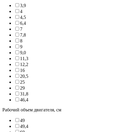
3,9
4
4,5
6,4
7
7,8
8
9
9,0
11,3
12,2
16
20,5
25
29
31,8
46,4
Рабочий объем двигателя, см
49
49,4