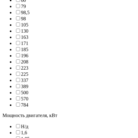
60
79
98,5
98
105
130
163
171
185
196
208
223
225
337
389
500
570
784
Мощность двигателя, кВт
Н/д
1,6