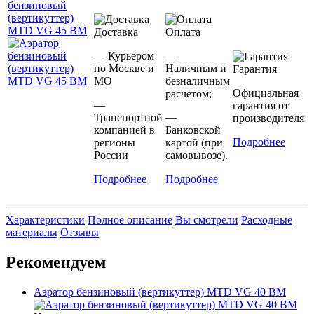
Доставка
Оплата
— Курьером
—
по Москве и
Наличным и
Гарантия
МО
безналичным
Официальная
расчетом;
—
гарантия от
Транспортной
—
производителя
компанией в
Банковской
Подробнее
регионы
картой (при
России
самовывозе).
Подробнее
Подробнее
Характеристики
Полное описание
Вы смотрели
Расходные
материалы
Отзывы
Рекомендуем
Аэратор бензиновый (вертикуттер) MTD VG 40 BM