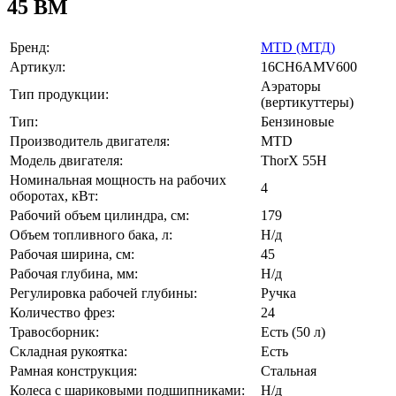
45 BM
Бренд:
MTD (МТД)
Артикул:
16CH6AMV600
Аэраторы
Тип продукции:
(вертикуттеры)
Тип:
Бензиновые
Производитель двигателя:
MTD
Модель двигателя:
ThorX 55H
Номинальная мощность на рабочих
4
оборотах, кВт:
Рабочий объем цилиндра, см:
179
Объем топливного бака, л:
Н/д
Рабочая ширина, см:
45
Рабочая глубина, мм:
Н/д
Регулировка рабочей глубины:
Ручка
Количество фрез:
24
Травосборник:
Есть (50 л)
Складная рукоятка:
Есть
Рамная конструкция:
Стальная
Колеса с шариковыми подшипниками:
Н/д