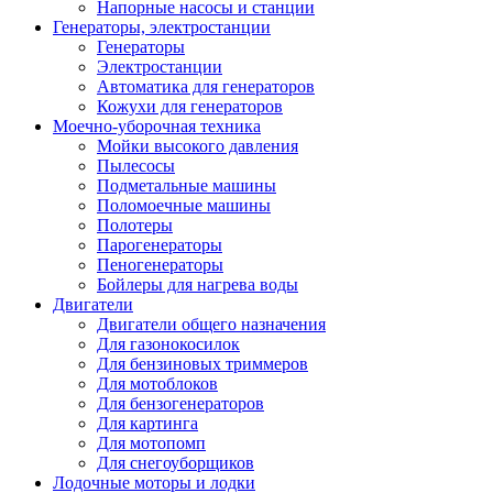
Напорные насосы и станции
Генераторы, электростанции
Генераторы
Электростанции
Автоматика для генераторов
Кожухи для генераторов
Моечно-уборочная техника
Мойки высокого давления
Пылесосы
Подметальные машины
Поломоечные машины
Полотеры
Парогенераторы
Пеногенераторы
Бойлеры для нагрева воды
Двигатели
Двигатели общего назначения
Для газонокосилок
Для бензиновых триммеров
Для мотоблоков
Для бензогенераторов
Для картинга
Для мотопомп
Для снегоуборщиков
Лодочные моторы и лодки