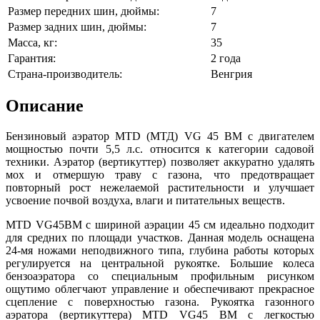
Размер передних шин, дюймы:
7
Размер задних шин, дюймы:
7
Масса, кг:
35
Гарантия:
2 года
Страна-производитель:
Венгрия
Описание
Бензиновый аэратор MTD (МТД) VG 45 BM с двигателем
мощностью почти 5,5 л.с. относится к категории садовой
техники. Аэратор (вертикуттер) позволяет аккуратно удалять
мох и отмершую траву с газона, что предотвращает
повторный рост нежелаемой растительности и улучшает
усвоение почвой воздуха, влаги и питательных веществ.
MTD VG45BM с шириной аэрации 45 см идеально подходит
для средних по площади участков. Данная модель оснащена
24-мя ножами неподвижного типа, глубина работы которых
регулируется на центральной рукоятке. Большие колеса
бензоаэратора со специальным профильным рисунком
ощутимо облегчают управление и обеспечивают прекрасное
сцепление с поверхностью газона. Рукоятка газонного
аэратора (вертикуттера) MTD VG45 BM с легкостью