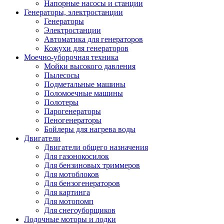
Напорные насосы и станции
Генераторы, электростанции
Генераторы
Электростанции
Автоматика для генераторов
Кожухи для генераторов
Моечно-уборочная техника
Мойки высокого давления
Пылесосы
Подметальные машины
Поломоечные машины
Полотеры
Парогенераторы
Пеногенераторы
Бойлеры для нагрева воды
Двигатели
Двигатели общего назначения
Для газонокосилок
Для бензиновых триммеров
Для мотоблоков
Для бензогенераторов
Для картинга
Для мотопомп
Для снегоуборщиков
Лодочные моторы и лодки