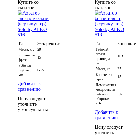
Купить со
Купить со
скидкой
скидкой
Тип:
Электрические
Тип:
Бензиновые
Масса, кг:
29
Рабочий
объем
Количество
163
15
цилиндра,
фрез:
см:
Рабочая
Масса, кг:
35
глубина,
0-25
мм:
Количество
15
фрез:
Добавить к
Номинальная
сравнению
мощность на
рабочих
3,6
Цену следует
оборотах,
кВт:
уточнить
у консультанта
Добавить к
сравнению
Цену следует
уточнить