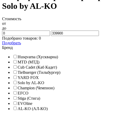
Solo by AL-KO
Стоимость
от
до
Подобрано товаров:
0
Подобрать
Бренд
Husqvarna (Хускварна)
MTD (МТД)
Cub Cadet (Кaб Кадет)
Tielbuerger (Тильбургер)
YARD FOX
Solo by AL-KO
Champion (Чемпион)
EFCO
Stiga (Стига)
EVOline
AL-KO (АЛ-КО)