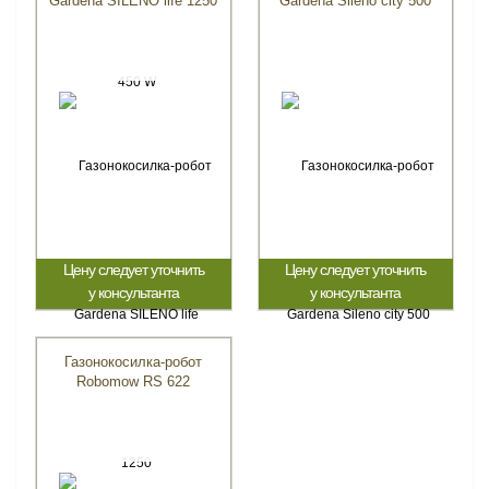
Gardena SILENO life 1250
Gardena Sileno city 500
Цену следует уточнить
Цену следует уточнить
у консультанта
у консультанта
Газонокосилка-робот
Robomow RS 622