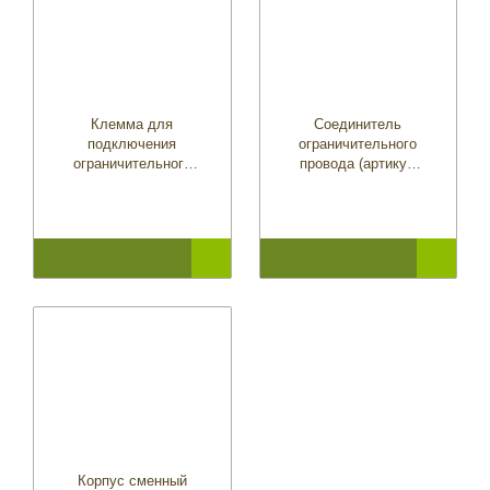
Клемма для
Соединитель
подключения
ограничительного
ограничительного
провода (артикул
провода (артикул
5019802-01)
5351290-01)
Корпус сменный