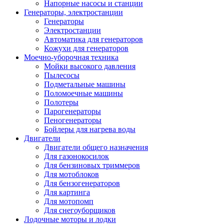
Напорные насосы и станции
Генераторы, электростанции
Генераторы
Электростанции
Автоматика для генераторов
Кожухи для генераторов
Моечно-уборочная техника
Мойки высокого давления
Пылесосы
Подметальные машины
Поломоечные машины
Полотеры
Парогенераторы
Пеногенераторы
Бойлеры для нагрева воды
Двигатели
Двигатели общего назначения
Для газонокосилок
Для бензиновых триммеров
Для мотоблоков
Для бензогенераторов
Для картинга
Для мотопомп
Для снегоуборщиков
Лодочные моторы и лодки