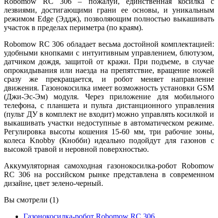
Robomow RC 306 – пожалуй, единственная косилка с
лезвиями, достигающими грани ее основы, и уникальным
режимом Edge (Эддж), позволяющим полностью выкашивать
участок в пределах периметра (по краям).
Robomow RC 306 обладает весьма достойной комплектацией:
удобными кнопками с интуитивным управлением, блютузом,
датчиком дождя, защитой от кражи. При подъеме, в случае
опрокидывания или наезда на препятствие, вращение ножей
сразу же прекращается, и робот меняет направление
движения. Газонокосилка имеет возможность установки GSM
(Джи-Эс-Эм) модуля. Через приложение для мобильного
телефона, с планшета и пульта дистанционного управления
(пульт ДУ в комплект не входит) можно управлять косилкой и
выкашивать участки недоступные в автоматическом режиме.
Регулировка высоты кошения 15-60 мм, три рабочие зоны,
колеса Knobby (Кнобби) идеально подойдут для газонов с
высокой травой и неровной поверхностью.
Аккумуляторная самоходная газонокосилка-робот Robomow
RC 306 на российском рынке представлена в современном
дизайне, цвет зелено-черный.
Вы смотрели (1)
Газонокосилка-робот Robomow RС 306