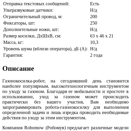
Отправка текстовых сообщений:
Есть
Ультразвуковые датчики:
Н/д
Ограничительный провод, м:
200
Фиксаторы, шт:
250
Дополнительные ножи, шт:
Н/д
Размер косилки, ДxШxВ, см:
63 x 46 x 21
Масса, кг:
10,3
Уровень шума (вблизи оператора), дБ (A):
Н/д
Гарантия:
2 года
Описание
Газонокосилка-робот, на сегодняшний день становится
наиболее популярным, высокотехнологичным инструментом
по уходу за газоном. Благодаря ее мобильности и простоте в
использовании, уход за газоном может происходить
практически без вашего участия, Вам необходимо
запрограммировать робота-газонокосилку для выполнения
определенной задачи и лишь изредка проводить необходимые
действия по уходу за этим инструментом.
Компания Robomow (Робомув) предлагает различные модели