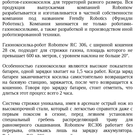
роботов-газонокосилок для территорий разного размера. Вся
продукция выпускаемая компанией Robomow
разрабатывается и изготавливается в частной собственности
компании под названием Frendly Robotics (Фрэндли
Роботикс). Компания занимается не только роботами-
газонокосилками, а также разработкой и производством иной
роботизированной техники.
Газонокосилка-робот Robomow RC 306, с шириной кошения
28 см, подходит для стрижки газона, площадь которого не
превышает 600 кв. метров, с уровнем наклона не больше 20°.
Особенностью газонокосилки являются высокие показатели
батареи, одной зарядки хватает на 1,5 часа работ. Когда заряд
батареи заканчивается косилка самостоятельно возвращается
на базовую станцию, заряжается, после чего возвращается к
кошению. Говоря про зарядку батареи, стоит отметить, что
длиться этот процесс всего 2 часа.
Система стрижки уникальна, имея в арсенале острый нож из
высокопрочной стали, который с легкостью справится даже с
первым покосом в сезоне, перед лезвием установлен
специальный гребень распределяющий траву для
равномерного скашивания. Robomow RC306 работает без
перерыва, отвлекаясь лишь на зарядку аккумулятора.