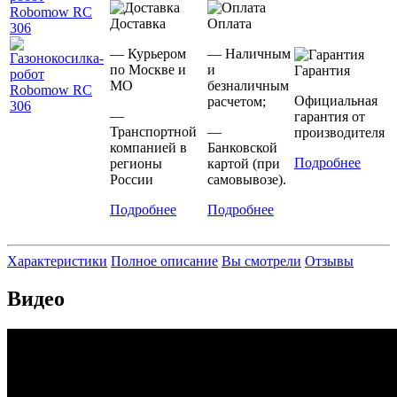
Доставка
Оплата
— Курьером
— Наличным
по Москве и
и
Гарантия
МО
безналичным
Официальная
расчетом;
—
гарантия от
Транспортной
—
производителя
компанией в
Банковской
Подробнее
регионы
картой (при
России
самовывозе).
Подробнее
Подробнее
Характеристики
Полное описание
Вы смотрели
Отзывы
Видео