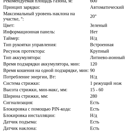
Рекомендуемая площадь газона, м:
600
Принцип зарядки:
Автоматический
Максимальный уровень наклона на
20°
участке, °:
Цвет:
Зеленый
Информационная панель:
Нет
Таймер:
Н/д
Тип рукоятки управления:
Встроенная
Рисунок протектора:
Крупный
Тип аккумулятора:
Литиево-ионный
Время подзарядки аккумулятора, мин:
120
Время кошения на одной подзарядке, мин:
90
Потребление энергии, Вт:
Н/д
Система стрижки:
1 режущий нож
Высота стрижки, мин-макс, мм:
15 - 60
Ширина стрижки, мм:
280
Сигнализация:
Есть
Блокировка с помощью PIN-кода:
Есть
Блокировка инсталляции:
Н/д
Датчик подъема:
Есть
Датчик наклона:
Есть