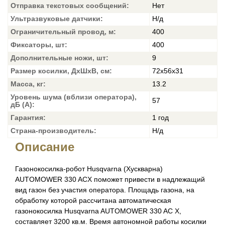
Отправка текстовых сообщений:
Нет
Ультразвуковые датчики:
Н/д
Ограничительный провод, м:
400
Фиксаторы, шт:
400
Дополнительные ножи, шт:
9
Размер косилки, ДxШxВ, см:
72x56x31
Масса, кг:
13.2
Уровень шума (вблизи оператора),
57
дБ (A):
Гарантия:
1 год
Страна-производитель:
Н/д
Описание
Газонокосилка-робот Husqvarna (Хускварна)
AUTOMOWER 330 ACX поможет привести в надлежащий
вид газон без участия оператора. Площадь газона, на
обработку которой рассчитана автоматическая
газонокосилка Husqvarna AUTOMOWER 330 AC X,
составляет 3200 кв.м. Время автономной работы косилки