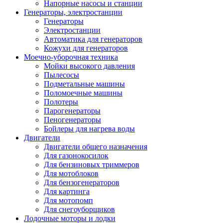
Напорные насосы и станции
Генераторы, электростанции
Генераторы
Электростанции
Автоматика для генераторов
Кожухи для генераторов
Моечно-уборочная техника
Мойки высокого давления
Пылесосы
Подметальные машины
Поломоечные машины
Полотеры
Парогенераторы
Пеногенераторы
Бойлеры для нагрева воды
Двигатели
Двигатели общего назначения
Для газонокосилок
Для бензиновых триммеров
Для мотоблоков
Для бензогенераторов
Для картинга
Для мотопомп
Для снегоуборщиков
Лодочные моторы и лодки