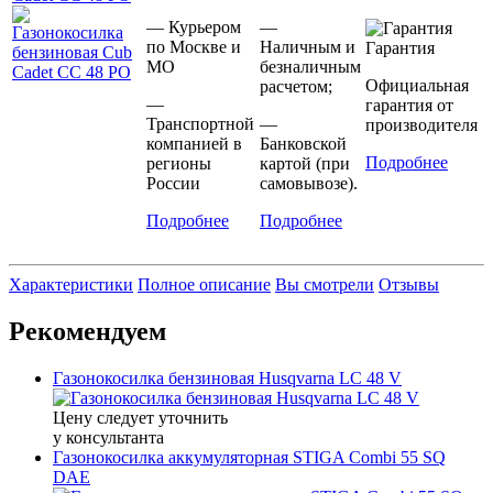
— Курьером
—
по Москве и
Наличным и
Гарантия
МО
безналичным
Официальная
расчетом;
—
гарантия от
Транспортной
—
производителя
компанией в
Банковской
Подробнее
регионы
картой (при
России
самовывозе).
Подробнее
Подробнее
Характеристики
Полное описание
Вы смотрели
Отзывы
Рекомендуем
Газонокосилка бензиновая Husqvarna LC 48 V
Цену следует уточнить
у консультанта
Газонокосилка аккумуляторная STIGA Combi 55 SQ
DAE