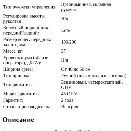
Эргономичная, складная
Тип рукоятки управления:
рукоятка
Регулировка высоты
Н/д
рукоятки:
Колесный подшипник,
Есть
передний/задний:
Размер колес, передних/
180/200
задних, мм:
Масса, кг:
37
Уровень шума (вблизи
Н/д
оператора), дБ (А):
Ширина среза:
От 40 до 50 см
Тип привода:
Ручной (несамоходные косилки)
Бензиновый, четырехтактный,
Тип двигателя:
OHV
Модель двигателя:
45 OHV
Гарантия:
2 года
Страна-производитель:
Венгрия
Описание