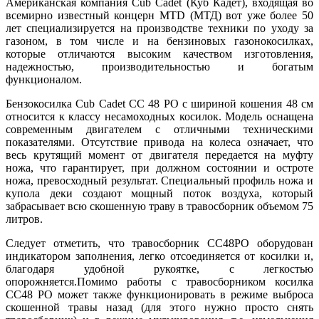
Американская компания Cub Cadet (Куб Кадет), входящая во
всемирно известный концерн MTD (МТД) вот уже более 50
лет специализируется на производстве техники по уходу за
газоном, в том числе и на бензиновых газонокосилках,
которые отличаются высоким качеством изготовления,
надежностью, производительностью и богатым
функционалом.
Бензокосилка Cub Cadet CC 48 PO с шириной кошения 48 см
относится к классу несамоходных косилок. Модель оснащена
современным двигателем с отличными техническими
показателями. Отсутствие привода на колеса означает, что
весь крутящий момент от двигателя передается на муфту
ножа, что гарантирует, при должном состоянии и остроте
ножа, превосходный результат. Специальный профиль ножа и
купола деки создают мощный поток воздуха, который
забрасывает всю скошенную траву в травосборник объемом 75
литров.
Следует отметить, что травосборник CC48PO оборудован
индикатором заполнения, легко отсоединяется от косилки и,
благодаря удобной рукоятке, с легкостью
опорожняется.Помимо работы с травосборником косилка
CC48 PO может также функционировать в режиме выброса
скошенной травы назад (для этого нужно просто снять