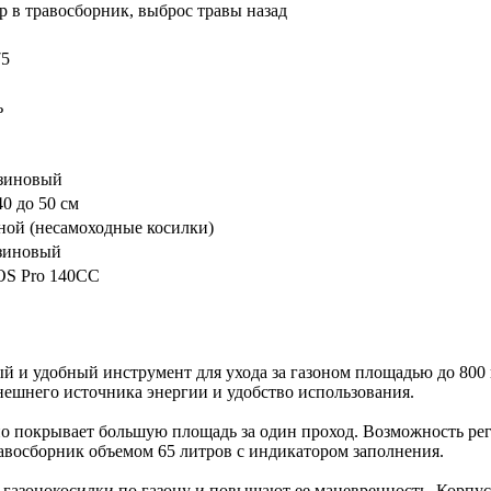
р в травосборник, выброс травы назад
75
ь
зиновый
40 до 50 см
ной (несамоходные косилки)
зиновый
S Pro 140CC
ый и удобный инструмент для ухода за газоном площадью до 800
внешнего источника энергии и удобство использования.
вно покрывает большую площадь за один проход. Возможность ре
равосборник объемом 65 литров с индикатором заполнения.
азонокосилки по газону и повышают ее маневренность. Корпус 