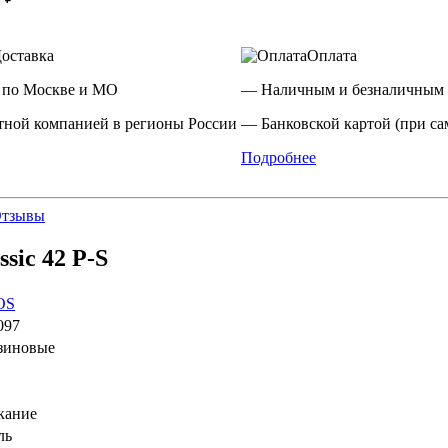
оставка
Оплата
 по Москве и МО
— Наличным и безналичным 
ной компанией в регионы России
— Банковской картой (при са
Подробнее
тзывы
sic 42 P-S
OS
097
зиновые
кание
ль