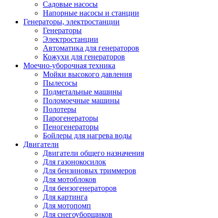
Садовые насосы
Напорные насосы и станции
Генераторы, электростанции
Генераторы
Электростанции
Автоматика для генераторов
Кожухи для генераторов
Моечно-уборочная техника
Мойки высокого давления
Пылесосы
Подметальные машины
Поломоечные машины
Полотеры
Парогенераторы
Пеногенераторы
Бойлеры для нагрева воды
Двигатели
Двигатели общего назначения
Для газонокосилок
Для бензиновых триммеров
Для мотоблоков
Для бензогенераторов
Для картинга
Для мотопомп
Для снегоуборщиков