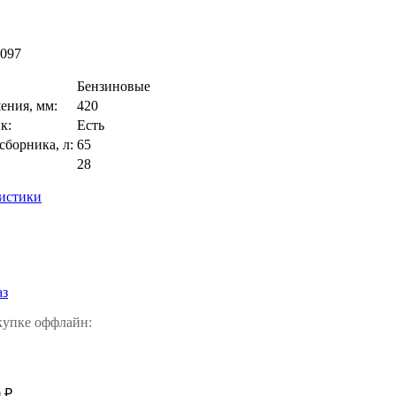
097
Бензиновые
ения, мм:
420
к:
Есть
сборника, л:
65
28
ристики
аз
купке оффлайн:
 ₽