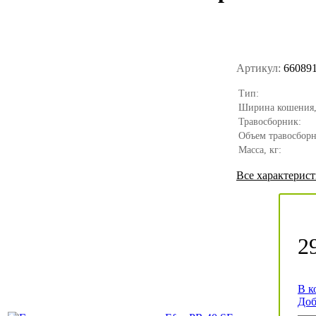
Артикул:
66089
Тип:
Ширина кошения,
Травосборник:
Объем травосборн
Масса, кг:
Все характерис
2
В к
Доб