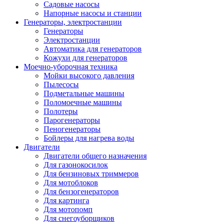
Садовые насосы
Напорные насосы и станции
Генераторы, электростанции
Генераторы
Электростанции
Автоматика для генераторов
Кожухи для генераторов
Моечно-уборочная техника
Мойки высокого давления
Пылесосы
Подметальные машины
Поломоечные машины
Полотеры
Парогенераторы
Пеногенераторы
Бойлеры для нагрева воды
Двигатели
Двигатели общего назначения
Для газонокосилок
Для бензиновых триммеров
Для мотоблоков
Для бензогенераторов
Для картинга
Для мотопомп
Для снегоуборщиков