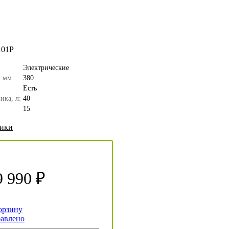
101P
Электрические
 мм:
380
Есть
ика, л:
40
15
тики
9 990 ₽
орзину
авлено