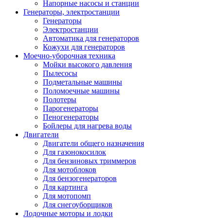
Напорные насосы и станции
Генераторы, электростанции
Генераторы
Электростанции
Автоматика для генераторов
Кожухи для генераторов
Моечно-уборочная техника
Мойки высокого давления
Пылесосы
Подметальные машины
Поломоечные машины
Полотеры
Парогенераторы
Пеногенераторы
Бойлеры для нагрева воды
Двигатели
Двигатели общего назначения
Для газонокосилок
Для бензиновых триммеров
Для мотоблоков
Для бензогенераторов
Для картинга
Для мотопомп
Для снегоуборщиков
Лодочные моторы и лодки