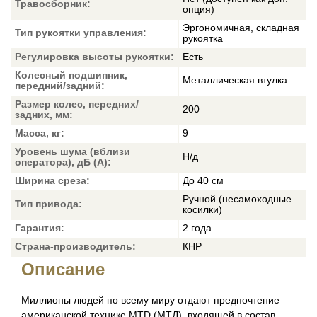
Травосборник:
опция)
Эргономичная, складная
Тип рукоятки управления:
рукоятка
Регулировка высоты рукоятки:
Есть
Колесный подшипник,
Металлическая втулка
передний/задний:
Размер колес, передних/
200
задних, мм:
Масса, кг:
9
Уровень шума (вблизи
Н/д
оператора), дБ (А):
Ширина среза:
До 40 см
Ручной (несамоходные
Тип привода:
косилки)
Гарантия:
2 года
Страна-производитель:
КНР
Описание
Миллионы людей по всему миру отдают предпочтение
американской технике MTD (МТД), входящей в состав