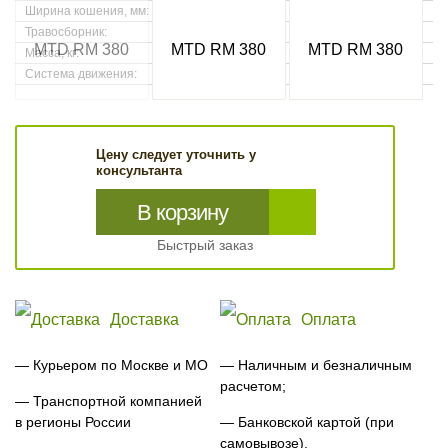
Ширина кошения, мм:
380
Травосборник:
Нет (доступен как доп. опция)
Масса, кг:
9
Система движения:
Толкание
Цену следует уточнить у
консультанта
В корзину
Быстрый заказ
Доставка
Оплата
— Курьером по Москве и МО
— Наличным и безналичным
расчетом;
— Транспортной компанией
в регионы России
— Банковской картой (при
самовывозе).