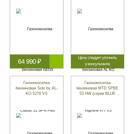
Цену следует уточнить
64 990 ₽
у консультанта
Газонокосилка
Газонокосилка
бензиновая Solo by AL-
бензиновая MTD SPBE
KO 5278 VS
53 HW (серия BLUE
GENERATION; с
электрозапуском)