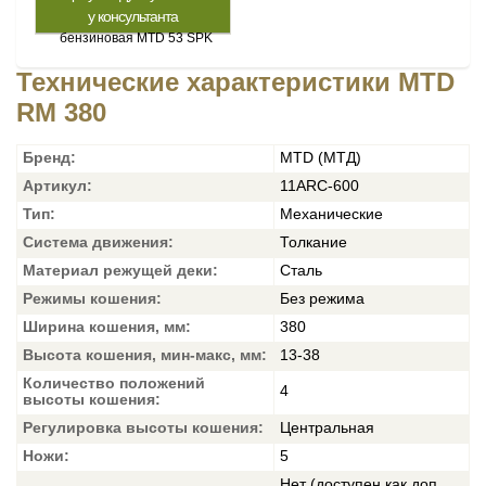
у консультанта
Технические характеристики MTD
RM 380
Бренд:
MTD (МТД)
Артикул:
11ARC-600
Тип:
Механические
Система движения:
Толкание
Материал режущей деки:
Сталь
Режимы кошения:
Без режима
Ширина кошения, мм:
380
Высота кошения, мин-макс, мм:
13-38
Количество положений
4
высоты кошения:
Регулировка высоты кошения:
Центральная
Ножи:
5
Нет (доступен как доп.